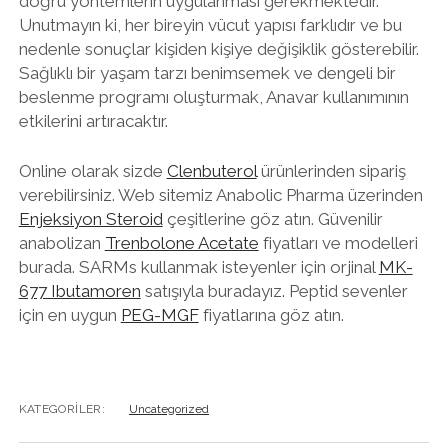
doğru yöntemlerin uygulanması gerekmektedir.
Unutmayın ki, her bireyin vücut yapısı farklıdır ve bu
nedenle sonuçlar kişiden kişiye değişiklik gösterebilir.
Sağlıklı bir yaşam tarzı benimsemek ve dengeli bir
beslenme programı oluşturmak, Anavar kullanımının
etkilerini artıracaktır.
Online olarak sizde
Clenbuterol
ürünlerinden sipariş
verebilirsiniz. Web sitemiz Anabolic Pharma üzerinden
Enjeksiyon Steroid
çeşitlerine göz atın. Güvenilir
anabolizan
Trenbolone Acetate
fiyatları ve modelleri
burada. SARMs kullanmak isteyenler için orjinal
MK-
677 Ibutamoren
satışıyla buradayız. Peptid sevenler
için en uygun
PEG-MGF
fiyatlarına göz atın.
KATEGORILER:
Uncategorized