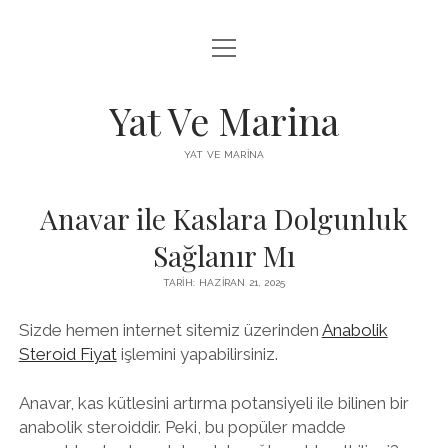
menüyü
FACEBOOK BEĞENI YÜKSELTME HILESI
aç
INSTAGRAM BEĞENI ÜCRETSIZ
Yat Ve Marina
LISTE
YAT VE MARINA
SAYFA LISTESI
Anavar ile Kaslara Dolgunluk
Sağlanır Mı
TARIH: HAZIRAN 21, 2025
Sizde hemen internet sitemiz üzerinden
Anabolik
Steroid Fiyat
işlemini yapabilirsiniz.
Anavar, kas kütlesini artırma potansiyeli ile bilinen bir
anabolik steroiddir. Peki, bu popüler madde