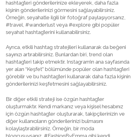
hashtag’leri gönderilerinize ekleyerek, daha fazla
kişinin gönderilerinizi görmesini sağlayabilirsiniz.
Örneğin, seyahatle ilgili bir fotoğraf paylaşıyorsanız,
#travel, #wanderlust veya #explore gibi popüler
seyahat hashtag’lerini kullanabilirsiniz.
Ayrıca, etkili hashtag stratejileri kullanarak da beğeni
sayınızı artırabilirsiniz. Bunlardan biri, trend olan
hashtag’leri takip etmektir. Instagram’ın ana sayfasında
yer alan “Keşfet” bölümünde popüler olan hashtag’leri
görebilir ve bu hashtag’leri kullanarak daha fazla kişinin
gönderilerinizi keşfetmesini sağlayabilirsiniz.
Bir diğer etkili strateji ise özgün hashtag’ler
oluşturmaktır. Kendi markanız veya kişisel hesabınız
için özgün hashtag’ler oluşturarak, takipçilerinizin ve
diğer kullanıcıların gönderilerinizi bulmasını
kolaylaştırabilirsiniz. Örneğin, bir moda
blogcusuysanız, #FashionByEmma gibi kendi