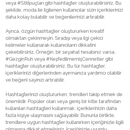
veya #Stilİpuçları gibi hashtag’ler oluşturabilirsiniz. Bu
şekilde, moda ile ilgilenen kullanıcılar sizin içeriklerinizi
daha kolay bulabilir ve beğenilerinizi artırabilir.
Ayrıca, özgün hashtag’ler oluştururken kreatif
olmaktan çekinmeyin. Sıradışı veya ilgi çekici
kelimeler kullanarak kullanıcıların dikkatini
çekebilirsiniz. Örneğin, bir seyahat hesabınız varsa,
#GezginRuh veya #KeşfedilmemişCennetler gibi
hashtag’ler oluşturabilirsiniz. Bu tür hashtag’ler,
içeriklerinizi diğerlerinden ayırmanıza yardımcı olabilir
ve beğeni sayınızı artırabilir.
Hashtag’lerinizi oluştururken, trendleri takip etmek de
önemlidir. Popüler olan veya geniş bir kitle tarafından
kullanılan hashtag’leri kullanmak, içeriklerinizin daha
fazla kişiye ulaşmasını sağlayabilir. Bununla birlikte,
trendlere uygun hashtag’ler kullanırken içeriğinizle ilgili
olmasına dikkat etmelisiniz. İçeriğinizle uyumlu