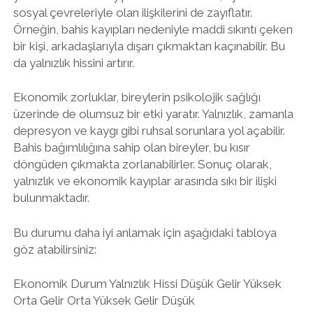
sosyal çevreleriyle olan ilişkilerini de zayıflatır.
Örneğin, bahis kayıpları nedeniyle maddi sıkıntı çeken
bir kişi, arkadaşlarıyla dışarı çıkmaktan kaçınabilir. Bu
da yalnızlık hissini artırır.
Ekonomik zorluklar, bireylerin psikolojik sağlığı
üzerinde de olumsuz bir etki yaratır. Yalnızlık, zamanla
depresyon ve kaygı gibi ruhsal sorunlara yol açabilir.
Bahis bağımlılığına sahip olan bireyler, bu kısır
döngüden çıkmakta zorlanabilirler. Sonuç olarak,
yalnızlık ve ekonomik kayıplar arasında sıkı bir ilişki
bulunmaktadır.
Bu durumu daha iyi anlamak için aşağıdaki tabloya
göz atabilirsiniz:
Ekonomik Durum Yalnızlık Hissi Düşük Gelir Yüksek
Orta Gelir Orta Yüksek Gelir Düşük