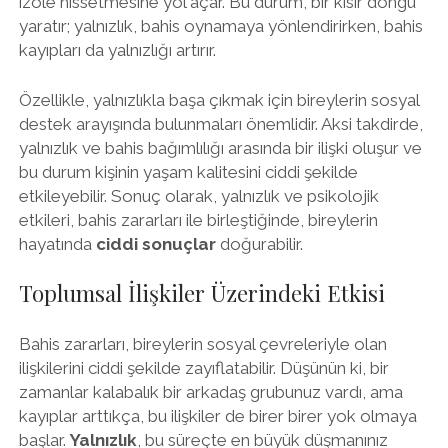
izole hissetmesine yol açar. Bu durum, bir kısır döngü
yaratır; yalnızlık, bahis oynamaya yönlendirirken, bahis
kayıpları da yalnızlığı artırır.
Özellikle, yalnızlıkla başa çıkmak için bireylerin sosyal
destek arayışında bulunmaları önemlidir. Aksi takdirde,
yalnızlık ve bahis bağımlılığı arasında bir ilişki oluşur ve
bu durum kişinin yaşam kalitesini ciddi şekilde
etkileyebilir. Sonuç olarak, yalnızlık ve psikolojik
etkileri, bahis zararları ile birleştiğinde, bireylerin
hayatında
ciddi sonuçlar
doğurabilir.
Toplumsal İlişkiler Üzerindeki Etkisi
Bahis zararları, bireylerin sosyal çevreleriyle olan
ilişkilerini ciddi şekilde zayıflatabilir. Düşünün ki, bir
zamanlar kalabalık bir arkadaş grubunuz vardı, ama
kayıplar arttıkça, bu ilişkiler de birer birer yok olmaya
başlar.
Yalnızlık
, bu süreçte en büyük düşmanınız