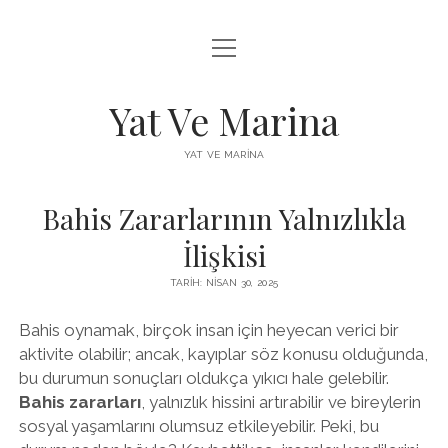
menüyü
FACEBOOK BEĞENI YÜKSELTME HILESI
aç
INSTAGRAM BEĞENI ÜCRETSIZ
Yat Ve Marina
LISTE
YAT VE MARINA
SAYFA LISTESI
Bahis Zararlarının Yalnızlıkla
İlişkisi
TARIH: NISAN 30, 2025
Bahis oynamak, birçok insan için heyecan verici bir
aktivite olabilir; ancak, kayıplar söz konusu olduğunda,
bu durumun sonuçları oldukça yıkıcı hale gelebilir.
Bahis zararları
, yalnızlık hissini artırabilir ve bireylerin
sosyal yaşamlarını olumsuz etkileyebilir. Peki, bu