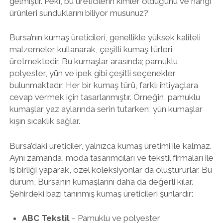
gelmiştir. Peki, bu üreticilerin kimler olduğunu ve hangi
ürünleri sunduklarını biliyor musunuz?
Bursa’nın kumaş üreticileri, genellikle yüksek kaliteli
malzemeler kullanarak, çeşitli kumaş türleri
üretmektedir. Bu kumaşlar arasında; pamuklu,
polyester, yün ve ipek gibi çeşitli seçenekler
bulunmaktadır. Her bir kumaş türü, farklı ihtiyaçlara
cevap vermek için tasarlanmıştır. Örneğin, pamuklu
kumaşlar yaz aylarında serin tutarken, yün kumaşlar
kışın sıcaklık sağlar.
Bursa’daki üreticiler, yalnızca kumaş üretimi ile kalmaz.
Aynı zamanda, moda tasarımcıları ve tekstil firmaları ile
iş birliği yaparak, özel koleksiyonlar da oluştururlar. Bu
durum, Bursa’nın kumaşlarını daha da değerli kılar.
Şehirdeki bazı tanınmış kumaş üreticileri şunlardır:
ABC Tekstil
– Pamuklu ve polyester