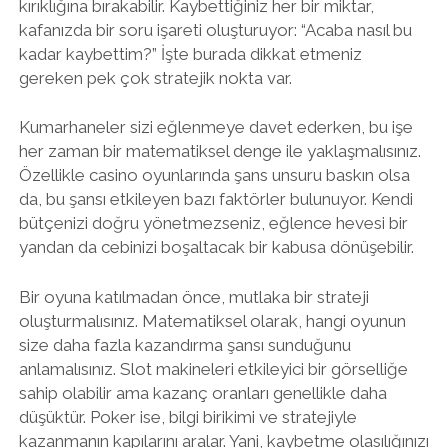
kırıklığına bırakabilir. Kaybettiğiniz her bir miktar,
kafanızda bir soru işareti oluşturuyor: “Acaba nasıl bu
kadar kaybettim?” İşte burada dikkat etmeniz
gereken pek çok stratejik nokta var.
Kumarhaneler sizi eğlenmeye davet ederken, bu işe
her zaman bir matematiksel denge ile yaklaşmalısınız.
Özellikle casino oyunlarında şans unsuru baskın olsa
da, bu şansı etkileyen bazı faktörler bulunuyor. Kendi
bütçenizi doğru yönetmezseniz, eğlence hevesi bir
yandan da cebinizi boşaltacak bir kabusa dönüşebilir.
Bir oyuna katılmadan önce, mutlaka bir strateji
oluşturmalısınız. Matematiksel olarak, hangi oyunun
size daha fazla kazandırma şansı sunduğunu
anlamalısınız. Slot makineleri etkileyici bir görselliğe
sahip olabilir ama kazanç oranları genellikle daha
düşüktür. Poker ise, bilgi birikimi ve stratejiyle
kazanmanın kapılarını aralar. Yani, kaybetme olasılığınızı