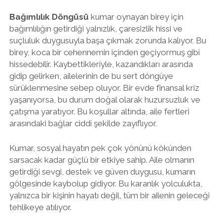
Bağımlılık Döngüsü
kumar oynayan birey için
bağımlılığın getirdiği yalnızlık, çaresizlik hissi ve
suçluluk duygusuyla başa çıkmak zorunda kalıyor. Bu
birey, koca bir cehennemin içinden geçiyormuş gibi
hissedebilir. Kaybettikleriyle, kazandıkları arasında
gidip gelirken, ailelerinin de bu sert döngüye
sürüklenmesine sebep oluyor. Bir evde finansal kriz
yaşanıyorsa, bu durum doğal olarak huzursuzluk ve
çatışma yaratıyor. Bu koşullar altında, aile fertleri
arasındaki bağlar ciddi şekilde zayıflıyor.
Kumar, sosyal hayatın pek çok yönünü kökünden
sarsacak kadar güçlü bir etkiye sahip. Aile olmanın
getirdiği sevgi, destek ve güven duygusu, kumarın
gölgesinde kaybolup gidiyor. Bu karanlık yolculukta,
yalnızca bir kişinin hayatı değil, tüm bir ailenin geleceği
tehlikeye atılıyor.