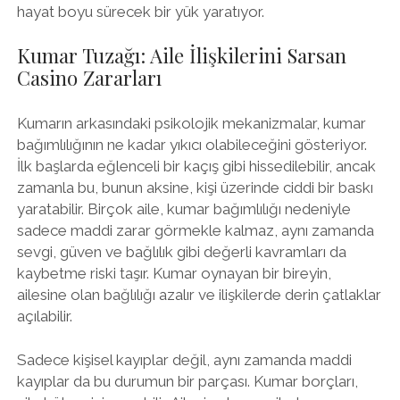
hayat boyu sürecek bir yük yaratıyor.
Kumar Tuzağı: Aile İlişkilerini Sarsan
Casino Zararları
Kumarın arkasındaki psikolojik mekanizmalar, kumar
bağımlılığının ne kadar yıkıcı olabileceğini gösteriyor.
İlk başlarda eğlenceli bir kaçış gibi hissedilebilir, ancak
zamanla bu, bunun aksine, kişi üzerinde ciddi bir baskı
yaratabilir. Birçok aile, kumar bağımlılığı nedeniyle
sadece maddi zarar görmekle kalmaz, aynı zamanda
sevgi, güven ve bağlılık gibi değerli kavramları da
kaybetme riski taşır. Kumar oynayan bir bireyin,
ailesine olan bağlılığı azalır ve ilişkilerde derin çatlaklar
açılabilir.
Sadece kişisel kayıplar değil, aynı zamanda maddi
kayıplar da bu durumun bir parçası. Kumar borçları,