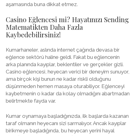
aşamasında buna dikkat etmez.
Casino Eğlencesi mi? Hayatınızı Sending
Matematikten Daha Fazla
Kaybedebilirsiniz!
Kumarhaneler, aslında internet çağında devasa bir
eğlence sektörü haline geldi. Fakat bu eğlencenin
arka planında kayıplar, beklentiler ve gerçekler gizli.
Casino eğlencesi, heyecan verici bir deneyim sunuyor,
ama birçok kişi bunun ne kadar riskli olduğunu
düşünmeden hemen masaya oturabiliyor. Eğlenceyi
kaybetmenin o kadar da kolay olmadığını abartmadan
belirtmekte fayda var.
Kumar oynamaya başladığınızda, ilk başlarda kazanan
taraf olmanın heyecanı sizi sarmalıyor. Ancak kayıplar
birikmeye başladığında, bu heyecan yerini hayal