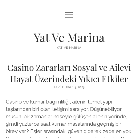
menüyü
FACEBOOK BEĞENI YÜKSELTME HILESI
aç
INSTAGRAM BEĞENI ÜCRETSIZ
Yat Ve Marina
LISTE
YAT VE MARINA
SAYFA LISTESI
Casino Zararları Sosyal ve Ailevi
Hayat Üzerindeki Yıkıcı Etkiler
TARIH: OCAK 3, 2025
Casino ve kumar bağımlılığı, ailenin temel yapı
taşlarından biri olan iletişimi sarsıyor. Düşünebiliyor
musun, bir zamanlar neşeyle gülüşen ailenin yerinde,
şimdi yüzlerce saat kumar masalarında geçmiş bir
birey var? Eşler arasındaki güven giderek zedeleniyor.