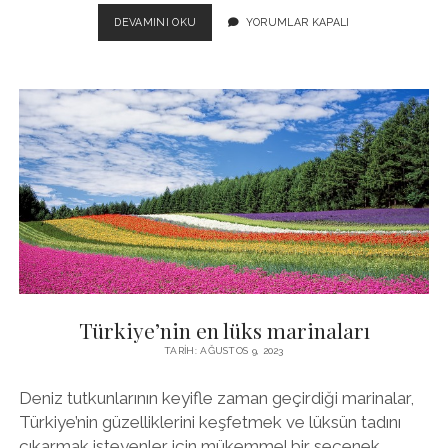
MARINA
DEVAMINI OKU
YORUMLAR KAPALI
TURU:
TÜRKIYE’NIN
EN
ÜNLÜ
MARINALARI
Türkiye’nin en lüks marinaları
TARIH: AĞUSTOS 9, 2023
Deniz tutkunlarının keyifle zaman geçirdiği marinalar,
Türkiye’nin güzelliklerini keşfetmek ve lüksün tadını
çıkarmak isteyenler için mükemmel bir seçenek