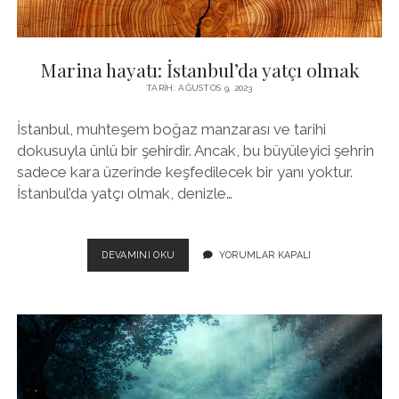
Marina hayatı: İstanbul’da yatçı olmak
TARIH: AĞUSTOS 9, 2023
İstanbul, muhteşem boğaz manzarası ve tarihi
dokusuyla ünlü bir şehirdir. Ancak, bu büyüleyici şehrin
sadece kara üzerinde keşfedilecek bir yanı yoktur.
İstanbul’da yatçı olmak, denizle…
MARINA
DEVAMINI OKU
YORUMLAR KAPALI
HAYATI:
İSTANBUL’DA
YATÇI
OLMAK