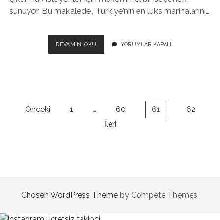
sunuyor. Bu makalede, Türkiye’nin en lüks marinalarını…
TÜRKIYE’NIN
DEVAMINI OKU
YORUMLAR KAPALI
EN
LÜKS
MARINALARI
Yazı
Önceki
1
…
60
61
62
sayfalaması
İleri
Chosen WordPress Theme
by Compete Themes.