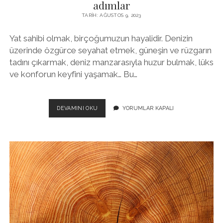
adımlar
TARIH: AĞUSTOS 9, 2023
Yat sahibi olmak, birçoğumuzun hayalidir. Denizin
üzerinde özgürce seyahat etmek, güneşin ve rüzgarın
tadını çıkarmak, deniz manzarasıyla huzur bulmak, lüks
ve konforun keyfini yaşamak… Bu…
YAT
DEVAMINI OKU
YORUMLAR KAPALI
SAHIBI
OLMANIN
HAYALINI
GERÇEKLEŞTIRMEK
IÇIN
IZLENMESI
GEREKEN
ADIMLAR