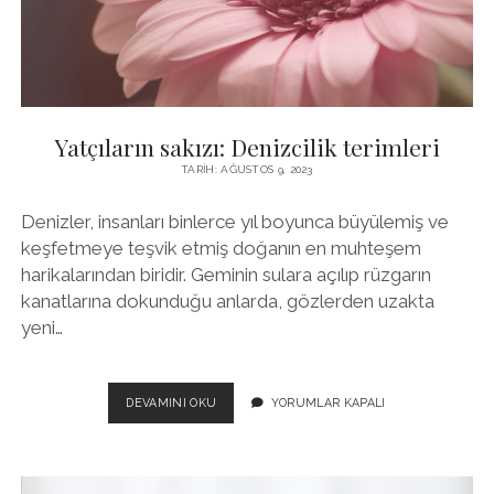
Yatçıların sakızı: Denizcilik terimleri
TARIH: AĞUSTOS 9, 2023
Denizler, insanları binlerce yıl boyunca büyülemiş ve
keşfetmeye teşvik etmiş doğanın en muhteşem
harikalarından biridir. Geminin sulara açılıp rüzgarın
kanatlarına dokunduğu anlarda, gözlerden uzakta
yeni…
YATÇILARIN
DEVAMINI OKU
YORUMLAR KAPALI
SAKIZI:
DENIZCILIK
TERIMLERI