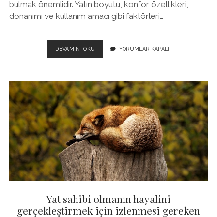
bulmak önemlidir. Yatın boyutu, konfor özellikleri,
donanımı ve kullanım amacı gibi faktörleri…
YAT
DEVAMINI OKU
YORUMLAR KAPALI
VE
MARINA
SEÇIMI
IÇIN
10
IPUCU
Yat sahibi olmanın hayalini
gerçekleştirmek için izlenmesi gereken