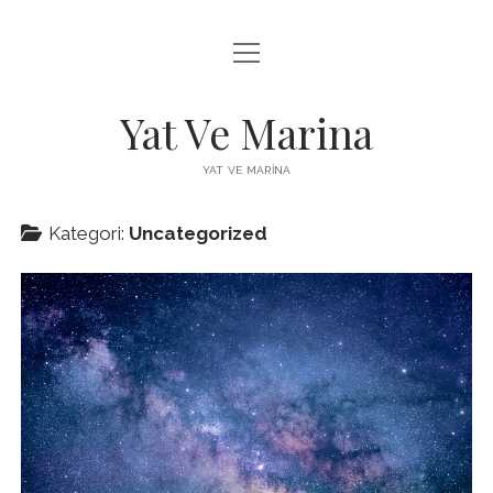
menüyü
FACEBOOK BEĞENI YÜKSELTME HILESI
aç
INSTAGRAM BEĞENI ÜCRETSIZ
Yat Ve Marina
LISTE
YAT VE MARINA
SAYFA LISTESI
Kategori:
Uncategorized