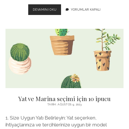
GITMEK
DEVAMINI OKU
YORUMLAR KAPALI
IÇIN
GÖZ
ALICI
5
MARINA:
TÜRKIYE’DEKI
GIZLI
CENNETLER
Yat ve Marina seçimi için 10 ipucu
TARIH: AĞUSTOS 9, 2023
1. Size Uygun Yatı Belirleyin: Yat seçerken,
ihtiyaçlarınıza ve tercihlerinize uygun bir model