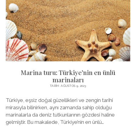
RAHAT
BIR
KONAKLAMA
IÇIN
NELER
YAPMALI?
Marina turu: Türkiye’nin en ünlü
marinaları
TARIH: AĞUSTOS 9, 2023
Türkiye, eşsiz doğal güzellikleri ve zengin tarihi
mirasıyla bilinirken, aynı zamanda sahip olduğu
marinalarla da deniz tutkunlarının gözdesi haline
gelmiştir. Bu makalede, Türkiye’nin en ünlü…