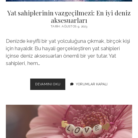
Yat sahiplerinin vazgeçilmezi: En iyi deniz
aksesuarları
TARIH: AĞUSTOS 9, 2023
Denizde keyifli bir yat yolculuğuna çıkmak, birçok kişi
için hayaldir. Bu hayali gerçekleştiren yat sahipleri
içinse deniz aksesuarları önemli bir yer tutar. Yat
sahipleri, hem…
YAT
DEVAMINI OKU
YORUMLAR KAPALI
SAHIPLERININ
VAZGEÇILMEZI:
EN
IYI
DENIZ
AKSESUARLARI