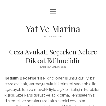
menüyü
FACEBOOK BEĞENI YÜKSELTME HILESI
aç
INSTAGRAM BEĞENI ÜCRETSIZ
Yat Ve Marina
LISTE
YAT VE MARINA
SAYFA LISTESI
Ceza Avukatı Seçerken Nelere
Dikkat Edilmelidir
TARIH: EYLÜL 16, 2024
İletişim Becerileri
ise ikinci önemli unsurdur. İyi bir
ceza avukatı, karmaşık hukuki terimleri sade bir dille
açıklayabilen ve müvekkiliyle açık bir iletişim kurabilen
kişidir. Size karşı dürüst ve açık olmalı, endişelerinizi
dinlemeli ve sorularınıza tatmin edici cevaplar