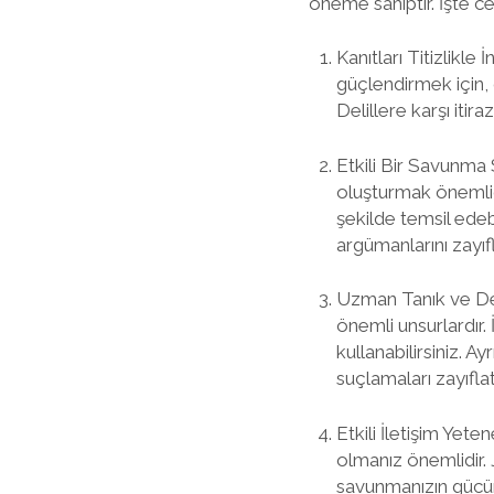
öneme sahiptir. İşte c
Kanıtları Titizlikle
güçlendirmek için, d
Delillere karşı itir
Etkili Bir Savunma S
oluşturmak önemlidi
şekilde temsil edebi
argümanlarını zayı
Uzman Tanık ve Deli
önemli unsurlardır.
kullanabilirsiniz. 
suçlamaları zayıfla
Etkili İletişim Yete
olmanız önemlidir.
savunmanızın gücünü