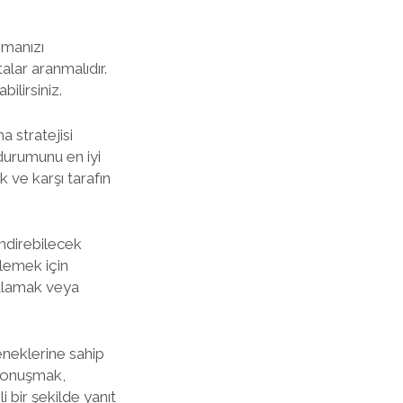
nmanızı
talar aranmalıdır.
bilirsiniz.
a stratejisi
 durumunu en iyi
k ve karşı tarafın
endirebilecek
klemek için
nıtlamak veya
teneklerine sahip
 konuşmak,
 bir şekilde yanıt