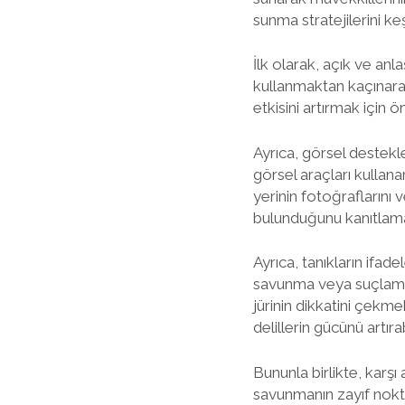
sunma stratejilerini k
İlk olarak, açık ve anla
kullanmaktan kaçınarak 
etkisini artırmak için ö
Ayrıca, görsel destekler
görsel araçları kullanar
yerinin fotoğraflarını
bulunduğunu kanıtlamak i
Ayrıca, tanıkların ifad
savunma veya suçlama h
jürinin dikkatini çekme
delillerin gücünü artırabi
Bununla birlikte, karşı
savunmanın zayıf nokta