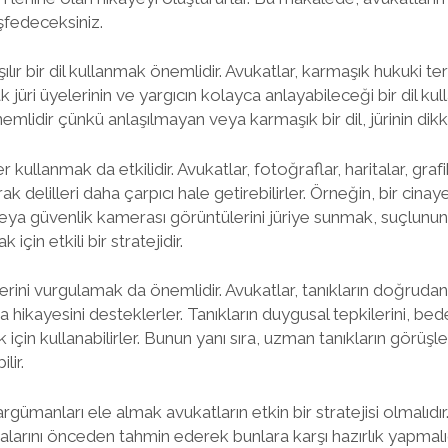
eşfedeceksiniz.
şılır bir dil kullanmak önemlidir. Avukatlar, karmaşık hukuki te
jüri üyelerinin ve yargıcın kolayca anlayabileceği bir dil kulla
nemlidir çünkü anlaşılmayan veya karmaşık bir dil, jürinin dikkat
 kullanmak da etkilidir. Avukatlar, fotoğraflar, haritalar, graf
ak delilleri daha çarpıcı hale getirebilirler. Örneğin, bir cina
 veya güvenlik kamerası görüntülerini jüriye sunmak, suçlunu
çin etkili bir stratejidir.
elerini vurgulamak da önemlidir. Avukatlar, tanıkların doğrudan
ikayesini desteklerler. Tanıkların duygusal tepkilerini, bede
k için kullanabilirler. Bunun yanı sıra, uzman tanıkların görüş
lir.
 argümanları ele almak avukatların etkin bir stratejisi olmalıd
larını önceden tahmin ederek bunlara karşı hazırlık yapmalı