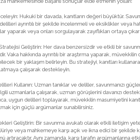
eza mahkemesinde başarılı sonuçlar elde etmenin yolları:
 İnceleyin: Hukuki bir davada, kanıtların değeri büyüktür. Savu
elilleri ayrıntılı bir şekilde incelenmeli ve eksiklikler veya ha
azlar yaparak veya onları sorgulayarak zayıflıkları ortaya çıkara
tratejisi Geliştirin: Her dava benzersizdir ve etkili bir savunm
r. Vaka hakkında ayrıntılı bir araştırma yaparak, müvekkilin
lecek bir yaklaşım belirleyin. Bu stratejiyi, kanıtları kullanara
flatmaya çalışarak destekleyin.
lleri Kullanın: Uzman tanıklar ve deliller, savunmanızı güçl
 İlgili uzmanlarla çalışarak, uzman görüşlerini davanızı deste
Ayrıca, uygun delilleri toplayarak, müvekkilin masumiyetini ka
tmak için güçlü argümanlar sunabilirsiniz.
nekleri Geliştirin: Bir savunma avukatı olarak etkili iletişim ye
 Jüriye veya mahkemeye karşı açık ve ikna edici bir şekilde
 artıracaktır. Aynı zamanda, karşı tarafın argümanlarına etkili