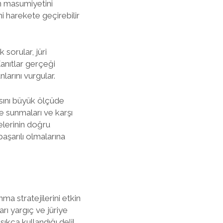
in masumiyetini
ni harekete geçirebilir
 sorular, jüri
anıtlar gerçeği
larını vurgular.
ısını büyük ölçüde
lde sunmaları ve karşı
delerinin doğru
başarılı olmalarına
a stratejilerini etkin
rı yargıç ve jüriye
ıkça kullandığı delil