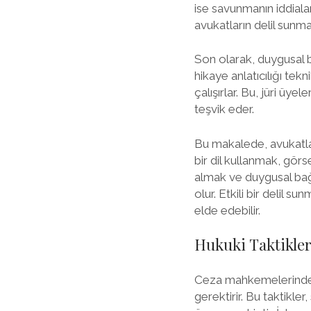
ise savunmanın iddiaları
avukatların delil sunma 
Son olarak, duygusal b
hikaye anlatıcılığı tek
çalışırlar. Bu, jüri üye
teşvik eder.
Bu makalede, avukatları
bir dil kullanmak, görs
almak ve duygusal bağ 
olur. Etkili bir delil 
elde edebilir.
Hukuki Taktikler
Ceza mahkemelerinde ba
gerektirir. Bu taktikle