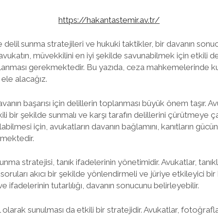
https://hakantastemir.av.tr/
lil sunma stratejileri ve hukuki taktikler, bir davanın sonu
avukatın, müvekkilini en iyi şekilde savunabilmek için etkili de
ullanması gerekmektedir. Bu yazıda, ceza mahkemelerinde kull
i ele alacağız.
avanın başarısı için delillerin toplanması büyük önem taşır. Av
kili bir şekilde sunmalı ve karşı tarafın delillerini çürütmeye ç
 olabilmesi için, avukatların davanın bağlamını, kanıtların gücünü
kmektedir.
unma stratejisi, tanık ifadelerinin yönetimidir. Avukatlar, tanık
 soruları akıcı bir şekilde yönlendirmeli ve jüriye etkileyici bi
 ve ifadelerinin tutarlılığı, davanın sonucunu belirleyebilir.
l olarak sunulması da etkili bir stratejidir. Avukatlar, fotoğraf