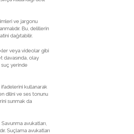
rimleri ve jargonu
nmalıdır. Bu, delillerin
ini dağıtabilir.
ikler veya videolar gibi
yet davasında, olay
n suç yerinde
 ifadelerini kullanarak
n dilini ve ses tonunu
lerini sunmak da
ır. Savunma avukatları,
dır. Suçlama avukatları