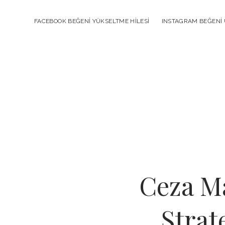
FACEBOOK BEĞENI YÜKSELTME HILESI
INSTAGRAM BEĞENI 
Ceza M
Strat