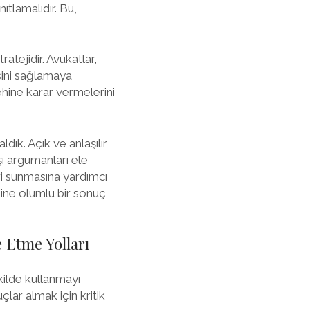
nıtlamalıdır. Bu,
atejidir. Avukatlar,
esini sağlamaya
lehine karar vermelerini
ldık. Açık ve anlaşılır
şı argümanları ele
ri sunmasına yardımcı
ehine olumlu bir sonuç
 Etme Yolları
kilde kullanmayı
çlar almak için kritik