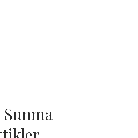
l Sunma
tikler