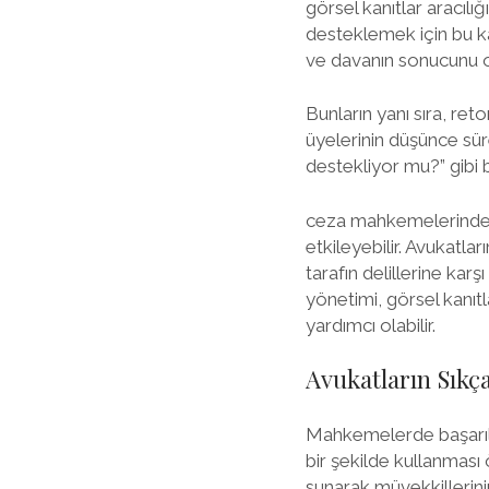
görsel kanıtlar aracılı
desteklemek için bu kanı
ve davanın sonucunu ol
Bunların yanı sıra, reto
üyelerinin düşünce sür
destekliyor mu?” gibi b
ceza mahkemelerinde de
etkileyebilir. Avukatlar
tarafın delillerine kar
yönetimi, görsel kanıtl
yardımcı olabilir.
Avukatların Sıkça
Mahkemelerde başarılı 
bir şekilde kullanması 
sunarak müvekkillerinin