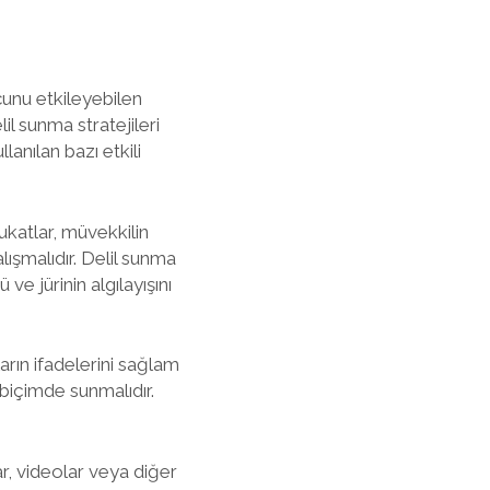
cunu etkileyebilen
lil sunma stratejileri
anılan bazı etkili
ukatlar, müvekkilin
alışmalıdır. Delil sunma
 ve jürinin algılayışını
ların ifadelerini sağlam
r biçimde sunmalıdır.
lar, videolar veya diğer