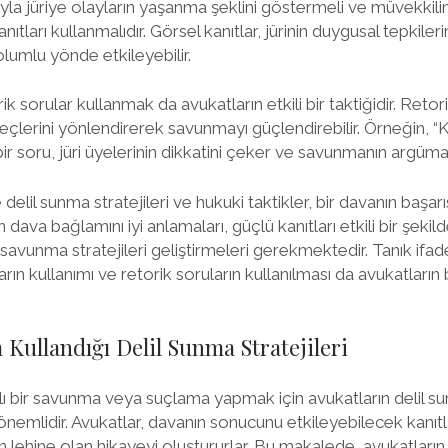
ğıyla jüriye olayların yaşanma şeklini göstermeli ve müvekkil
tları kullanmalıdır. Görsel kanıtlar, jürinin duygusal tepkileri
umlu yönde etkileyebilir.
rik sorular kullanmak da avukatların etkili bir taktiğidir. Retorik
eçlerini yönlendirerek savunmayı güçlendirebilir. Örneğin, “K
ir soru, jüri üyelerinin dikkatini çeker ve savunmanın argüman
lil sunma stratejileri ve hukuki taktikler, bir davanın başar
ın dava bağlamını iyi anlamaları, güçlü kanıtları etkili bir şeki
şı savunma stratejileri geliştirmeleri gerekmektedir. Tanık ifa
arın kullanımı ve retorik soruların kullanılması da avukatların 
 Kullandığı Delil Sunma Stratejileri
bir savunma veya suçlama yapmak için avukatların delil sunm
önemlidir. Avukatlar, davanın sonucunu etkileyebilecek kanıtla
 lehine olan hikayeyi oluştururlar. Bu makalede, avukatların s