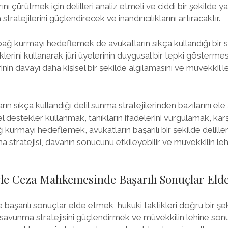
nı çürütmek için delilleri analiz etmeli ve ciddi bir şekilde ya
stratejilerini güçlendirecek ve inandırıcılıklarını artıracaktır.
ağ kurmayı hedeflemek de avukatların sıkça kullandığı bir str
niklerini kullanarak jüri üyelerinin duygusal bir tepki gösterm
lerinin davayı daha kişisel bir şekilde algılamasını ve müvekkil 
n sıkça kullandığı delil sunma stratejilerinden bazılarını ele a
el destekler kullanmak, tanıkların ifadelerini vurgulamak, kar
kurmayı hedeflemek, avukatların başarılı bir şekilde delille
sunma stratejisi, davanın sonucunu etkileyebilir ve müvekkilin l
le Ceza Mahkemesinde Başarılı Sonuçlar Elde
şarılı sonuçlar elde etmek, hukuki taktikleri doğru bir şe
r, savunma stratejisini güçlendirmek ve müvekkilin lehine sonu