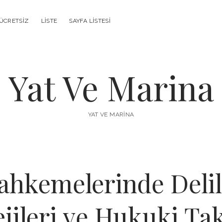
ÜCRETSIZ
LISTE
SAYFA LISTESI
Yat Ve Marina
YAT VE MARINA
ahkemelerinde Deli
ejileri ve Hukuki Tak