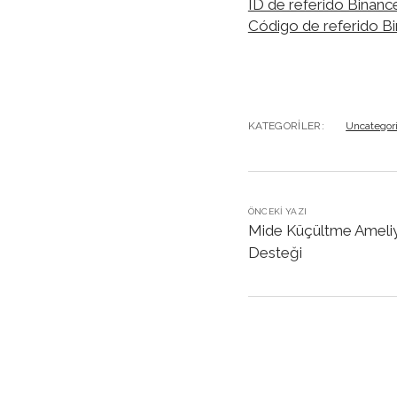
ID de referido Binanc
Código de referido B
KATEGORILER:
Uncategor
ÖNCEKI YAZI
Mide Küçültme Ameliya
Desteği