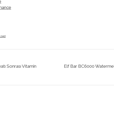
e
inance
ized
tı Sonrası Vitamin
Elf Bar BC6000 Watermel