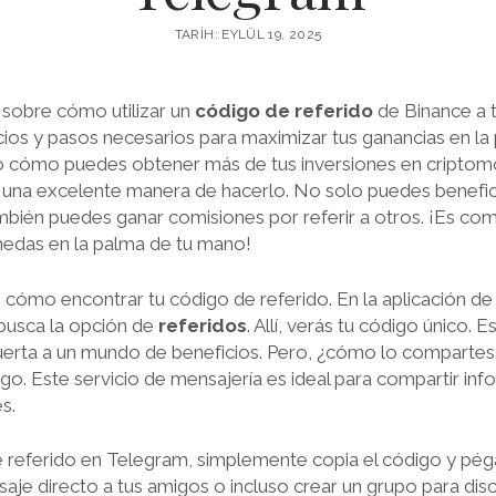
TARIH: EYLÜL 19, 2025
á sobre cómo utilizar un
código de referido
de Binance a 
cios y pasos necesarios para maximizar tus ganancias en la
o cómo puedes obtener más de tus inversiones en cripto
s una excelente manera de hacerlo. No solo puedes benefi
ambién puedes ganar comisiones por referir a otros. ¡Es co
edas en la palma de tu mano!
cómo encontrar tu código de referido. En la aplicación de B
busca la opción de
referidos
. Allí, verás tu código único. 
puerta a un mundo de beneficios. Pero, ¿cómo lo comparte
go. Este servicio de mensajería es ideal para compartir in
s.
e referido en Telegram, simplemente copia el código y pég
aje directo a tus amigos o incluso crear un grupo para disc