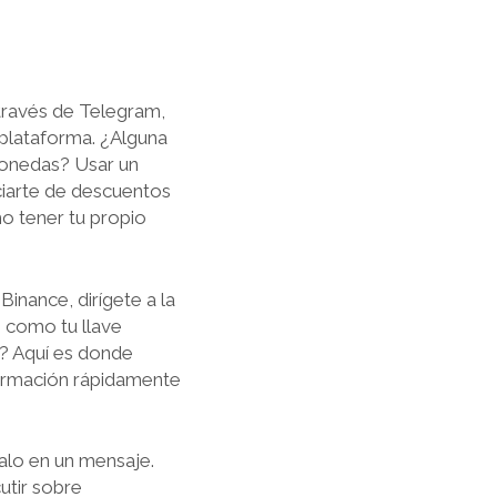
través de Telegram,
 plataforma. ¿Alguna
monedas? Usar un
ciarte de descuentos
mo tener tu propio
inance, dirígete a la
Es como tu llave
s? Aquí es donde
formación rápidamente
alo en un mensaje.
utir sobre