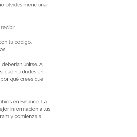
no olvides mencionar
recibir
con tu código.
os.
deberían unirse. A
Así que no dudes en
 por qué crees que
mbios en Binance. La
ejor información a tus
egram y comienza a