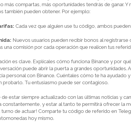
o más compartas, más oportunidades tendrás de ganar. Y 
los también pueden obtener. Por ejemplo:
rifas:
Cada vez que alguien use tu código, ambos pueden 
nida:
Nuevos usuarios pueden recibir bonos al registrarse 
 una comisión por cada operación que realicen tus referid
ción es clave. Explícales cómo funciona Binance y por qué 
versación puede abrir la puerta a grandes oportunidades. 
cia personal con Binance. Cuéntales cómo te ha ayudado y
n probarlo. Tu entusiasmo puede ser contagioso.
 de estar siempre actualizado con las últimas noticias y ca
 constantemente, y estar al tanto te permitirá ofrecer la m
tu turno de actuar! Comparte tu código de referido en Tel
criptomonedas hoy mismo.