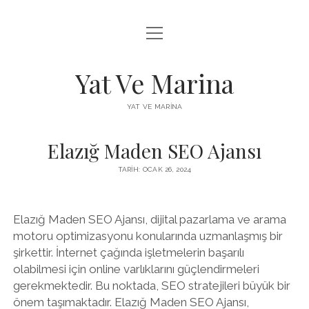
menüyü
FACEBOOK BEĞENI YÜKSELTME HILESI
aç
INSTAGRAM BEĞENI ÜCRETSIZ
Yat Ve Marina
LISTE
YAT VE MARINA
SAYFA LISTESI
Elazığ Maden SEO Ajansı
TARIH: OCAK 26, 2024
Elazığ Maden SEO Ajansı, dijital pazarlama ve arama
motoru optimizasyonu konularında uzmanlaşmış bir
şirkettir. İnternet çağında işletmelerin başarılı
olabilmesi için online varlıklarını güçlendirmeleri
gerekmektedir. Bu noktada, SEO stratejileri büyük bir
önem taşımaktadır. Elazığ Maden SEO Ajansı,