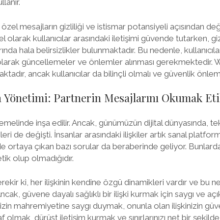
llanır.
zel mesajların gizliliği ve istismar potansiyeli açısından değ
olarak kullanıcılar arasındaki iletişimi güvende tutarken, gizli
rında hala belirsizlikler bulunmaktadır. Bu nedenle, kullanıcıla
 olarak güncellemeler ve önlemler alınması gerekmektedir.
aktadır, ancak kullanıcılar da bilinçli olmalı ve güvenlik önleml
n Yönetimi: Partnerin Mesajlarını Okumak Et
 temelinde inşa edilir. Ancak, günümüzün dijital dünyasında, t
kleri de değişti. İnsanlar arasındaki ilişkiler artık sanal platf
de ortaya çıkan bazı sorular da beraberinde geliyor. Bunlardan
tik olup olmadığıdır.
rekir ki, her ilişkinin kendine özgü dinamikleri vardır ve bu 
cak, güvene dayalı sağlıklı bir ilişki kurmak için saygı ve açı
nizin mahremiyetine saygı duymak, onunla olan ilişkinizin güven 
af olmak, dürüst iletişim kurmak ve sınırlarınızı net bir şekilde 