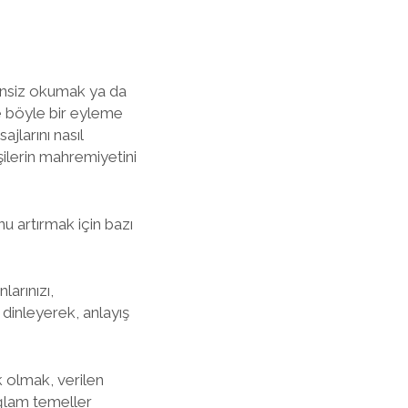
izinsiz okumak ya da
e böyle bir eyleme
jlarını nasıl
ilerin mahremiyetini
u artırmak için bazı
larınızı,
 dinleyerek, anlayış
ık olmak, verilen
ağlam temeller