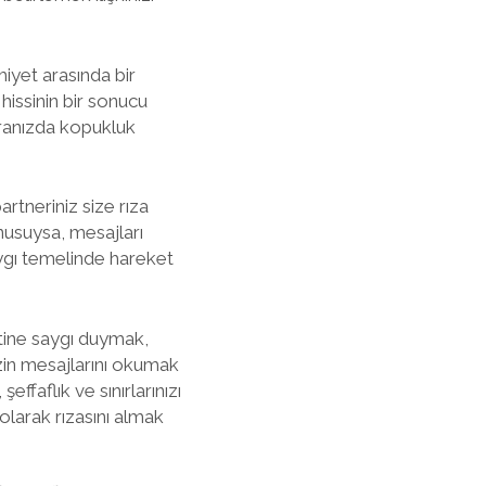
iyet arasında bir
hissinin bir sonucu
 aranızda kopukluk
artneriniz size rıza
usuysa, mesajları
aygı temelinde hareket
etine saygı duymak,
nizin mesajlarını okumak
effaflık ve sınırlarınızı
ı olarak rızasını almak