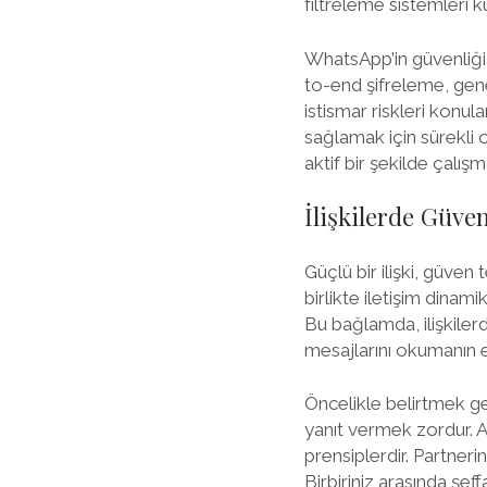
filtreleme sistemleri ku
WhatsApp’in güvenliği ö
to-end şifreleme, genel 
istismar riskleri konula
sağlamak için sürekli
aktif bir şekilde çalışm
İlişkilerde Güve
Güçlü bir ilişki, güven
birlikte iletişim dinami
Bu bağlamda, ilişkiler
mesajlarını okumanın e
Öncelikle belirtmek ge
yanıt vermek zordur. An
prensiplerdir. Partneri
Birbiriniz arasında şeff