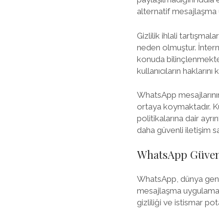
alternatif mesajlaşma
Gizlilik ihlali tartışmal
neden olmuştur. İnterne
konuda bilinçlenmektedi
kullanıcıların hakları
WhatsApp mesajlarının g
ortaya koymaktadır. Kul
politikalarına dair ayrı
daha güvenli iletişim s
WhatsApp Güvenli
WhatsApp, dünya geneli
mesajlaşma uygulaması
gizliliği ve istismar p