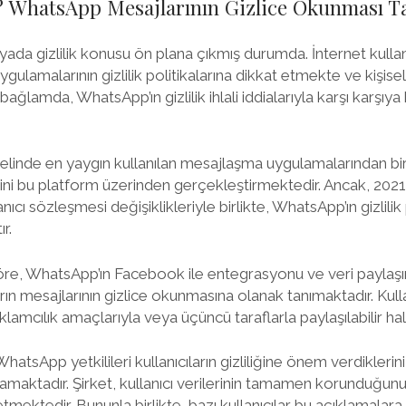
mi? WhatsApp Mesajlarının Gizlice Okunması T
ünyada gizlilik konusu ön plana çıkmış durumda. İnternet kullanı
lamalarının gizlilik politikalarına dikkat etmekte ve kişisel 
ğlamda, WhatsApp’ın gizlilik ihlali iddialarıyla karşı karşıya 
inde en yaygın kullanılan mesajlaşma uygulamalarından biri
erini bu platform üzerinden gerçekleştirmektedir. Ancak, 2021 
ıcı sözleşmesi değişiklikleriyle birlikte, WhatsApp’ın gizlilik 
r.
re, WhatsApp’ın Facebook ile entegrasyonu ve veri paylaşımı
ların mesajlarının gizlice okunmasına olanak tanımaktadır. Kullanı
reklamcılık amaçlarıyla veya üçüncü taraflarla paylaşılabilir hal
hatsApp yetkilileri kullanıcıların gizliliğine önem verdiklerini
lamaktadır. Şirket, kullanıcı verilerinin tamamen korunduğunu
 etmektedir. Bununla birlikte, bazı kullanıcılar bu açıklama