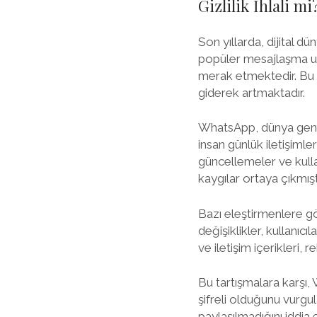
Gizlilik İhlali 
Son yıllarda, dijital d
popüler mesajlaşma uygu
merak etmektedir. Bu ba
giderek artmaktadır.
WhatsApp, dünya genel
insan günlük iletişiml
güncellemeler ve kullan
kaygılar ortaya çıkmıştı
Bazı eleştirmenlere gö
değişiklikler, kullanıcı
ve iletişim içerikleri, 
Bu tartışmalara karşı, W
şifreli olduğunu vurgu
paylaşılmadığını iddia