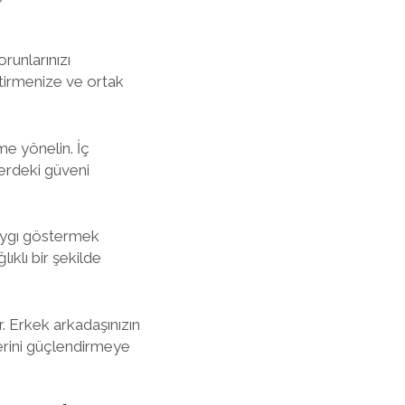
runlarınızı
iştirmenize ve ortak
me yönelin. İç
lerdeki güveni
 saygı göstermek
lıklı bir şekilde
r. Erkek arkadaşınızın
erini güçlendirmeye