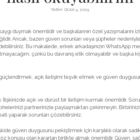
TARIH: OCAK 4, 2025
ne saygı duymak önemlidir ve başkalarının özel yazışmalarını 
ildir. Ancak, bazen güven sorunları veya şüpheler nedeniyl
debilirsiniz. Bu makalede, erkek arkadaşınızın WhatsApp mesa
tmayacağım, çünkü bu davranış etik olmayabilir ve başka kiş
zi güçlendirmek, açık iletişimi teşvik etmek ve güven duygusun
n: İlişkinizde açık ve dürüst bir iletişim kurmak önemlidir. Sorun
üphelerinizi partnerinizle paylaşmaktan çekinmeyin. Birbirinizi
i yaparak sorunları çözebilirsiniz.
lişkide güven duygusunu pekiştirmek için karşılıklı olarak sad
söz konusu olan kararları birlikte almak önemlidir. Güven, s