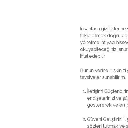
İnsanların gizlilikleri
takip etmek doğru değ
yönelme ihtiyacı hisse
okuyabileceğinizi anla
ihlal edebilir.
Bunun yerine, ilişkini
tavsiyeler sunabilirim.
İletişimi Güçlendiri
endişelerinizi ve ş
göstererek ve empat
Güveni Geliştirin: İ
sözleri tutmak ve 