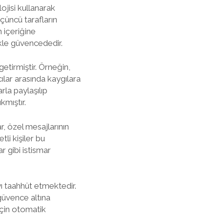
ojisi kullanarak
üçüncü tarafların
n içeriğine
ikle güvencededir.
etirmiştir. Örneğin,
cılar arasında kaygılara
rla paylaşılıp
kmıştır.
r, özel mesajlarının
li kişiler bu
r gibi istismar
ı taahhüt etmektedir.
güvence altına
 için otomatik