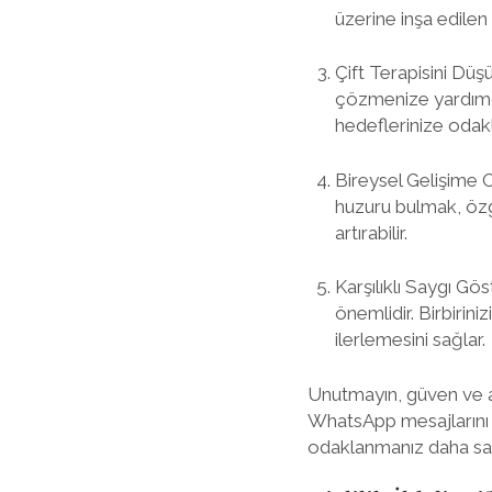
üzerine inşa edilen b
Çift Terapisini Düş
çözmenize yardımcı 
hedeflerinize odakl
Bireysel Gelişime Od
huzuru bulmak, özg
artırabilir.
Karşılıklı Saygı Gös
önemlidir. Birbiriniz
ilerlemesini sağlar.
Unutmayın, güven ve açı
WhatsApp mesajlarını o
odaklanmanız daha sağlı