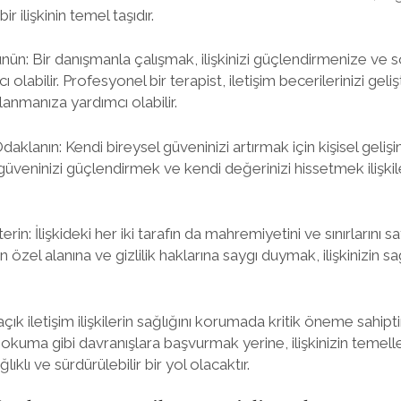
ir ilişkinin temel taşıdır.
ünün: Bir danışmanla çalışmak, ilişkinizi güçlendirmenize ve so
olabilir. Profesyonel bir terapist, iletişim becerilerinizi gel
anmanıza yardımcı olabilir.
aklanın: Kendi bireysel güveninizi artırmak için kişisel gelişi
üveninizi güçlendirmek ve kendi değerinizi hissetmek ilişki
terin: İlişkideki her iki tarafın da mahremiyetini ve sınırlarını
in özel alanına ve gizlilik haklarına saygı duymak, ilişkinizin sağ
k iletişim ilişkilerin sağlığını korumada kritik öneme sahipti
kuma gibi davranışlara başvurmak yerine, ilişkinizin temell
klı ve sürdürülebilir bir yol olacaktır.