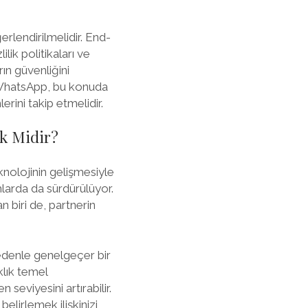
erlendirilmelidir. End-
lik politikaları ve
rın güvenliğini
 WhatsApp, bu konuda
erini takip etmelidir.
ik Midir?
eknolojinin gelişmesiyle
ormlarda da sürdürülüyor.
 biri de, partnerin
nedenle genelgeçer bir
klık temel
seviyesini artırabilir.
belirlemek ilişkinizi