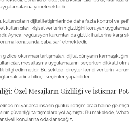
 uygulamalarına yönelmektedir.
arı, kullanıcıların dijital iletişimlerinde daha fazla kontrol ve ş
t kullanıcıları, kişisel verilerinin gizliliğini koruyan uygula
r. Ayrıca, regülasyon kurumları da gizlilik ihlallerine karşı sı
nı koruma konusunda çaba sarf etmektedir.
izlice okunması tartışmaları, dijital dünyanın karmaşıklığını v
lanıcılar, mesajlaşma uygulamalarını seçerken dikkatli olmalı
ntılı bilgi edinmelidir. Bu şekilde, bireyler kendi verilerini kor
ağlamak adına bilinçli seçimler yapabilirler.
ği: Özel Mesajların Gizliliği ve İstismar Pot
nde milyarlarca insanın günlük iletişim aracı haline gelmişti
nın güvenliği tartışmalara yol açmıştır. Bu makalede, Whats
otansiyeli konularına odaklanacağız.