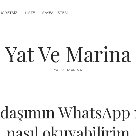
ÜCRETSIZ
LISTE
SAYFA LISTESI
Yat Ve Marina
YAT VE MARINA
adaşımın WhatsApp m
nasıl okuyabilirim