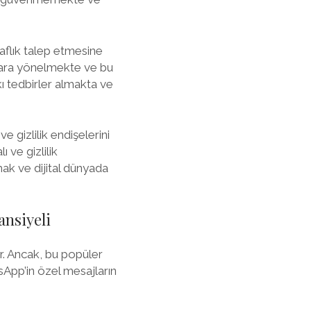
effaflık talep etmesine
malara yönelmekte ve bu
kı tedbirler almakta ve
e gizlilik endişelerini
 ve gizlilik
umak ve dijital dünyada
ansiyeli
r. Ancak, bu popüler
App’in özel mesajların