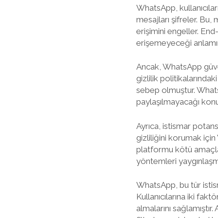
WhatsApp, kullanıcıları
mesajları şifreler. Bu,
erişimini engeller. End
erişemeyeceği anlamına
Ancak, WhatsApp güvenl
gizlilik politikalarınd
sebep olmuştur. WhatsAp
paylaşılmayacağı konula
Ayrıca, istismar potan
gizliliğini korumak içi
platformu kötü amaçlar i
yöntemleri yaygınlaşmı
WhatsApp, bu tür istis
Kullanıcılarına iki fa
almalarını sağlamıştır. 