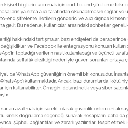
n kişisel bilgilerini korumak için end-to-end şifreleme teknol
 mesajların yalnızca alıcı tarafından okunabilmesini sağlar ve 
-to-end şifreleme, iletilerin gönderici ve alıcı dışında kimseni
 gelir. Bu nedenle, kullanıcılar arasındaki sohbetler genell
iği hakkındaki tartışmalar, bazı endişeleri de beraberinde g
aki değişiklikler ve Facebook ile entegrasyonu konuları kullanı
p’in topladığı verilerin nasıl kullanılacağı ve üçüncü tarafla
rında şeffaflık eksikliği nedeniyle güven sorunları ortaya çı
siyeli de WhatsApp güvenliğinin önemli bir konusudur. İnsanla
n WhatsApp’ı kullanmaktadır. Ancak, bazı durumlarda, kötü niyet
çin kullanabilirler. Örneğin, dolandırıcılık veya siber saldırıla
ştır.
marları azaltmak için sürekli olarak güvenlik önlemleri almay
ktörlü kimlik doğrulama seçeneği sunarak hesaplarını daha da 
Ayrıca, şüpheli bağlantıları ve zararlı yazılımları tespit etmek