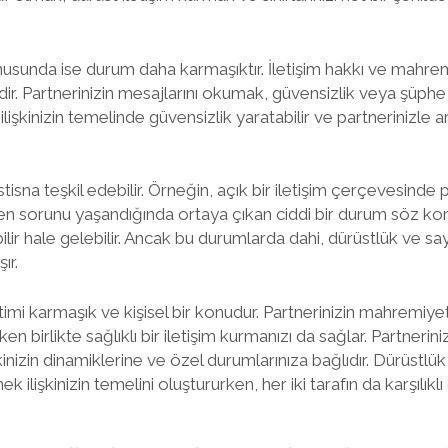
sunda ise durum daha karmaşıktır. İletişim hakkı ve mahrem
. Partnerinizin mesajlarını okumak, güvensizlik veya şüphe 
, ilişkinizin temelinde güvensizlik yaratabilir ve partnerinizle
tisna teşkil edebilir. Örneğin, açık bir iletişim çerçevesinde p
n sorunu yaşandığında ortaya çıkan ciddi bir durum söz kon
lir hale gelebilir. Ancak bu durumlarda dahi, dürüstlük ve s
ır.
timi karmaşık ve kişisel bir konudur. Partnerinizin mahremiy
ken birlikte sağlıklı bir iletişim kurmanızı da sağlar. Partneri
kinizin dinamiklerine ve özel durumlarınıza bağlıdır. Dürüstlük, ş
ek ilişkinizin temelini oluştururken, her iki tarafın da karşılıkl