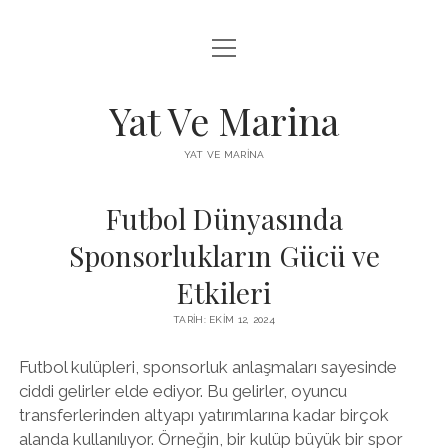
menüyü
FACEBOOK BEĞENI YÜKSELTME HILESI
aç
INSTAGRAM BEĞENI ÜCRETSIZ
Yat Ve Marina
LISTE
YAT VE MARINA
SAYFA LISTESI
Futbol Dünyasında
Sponsorlukların Gücü ve
Etkileri
TARIH: EKIM 12, 2024
Futbol kulüpleri, sponsorluk anlaşmaları sayesinde
ciddi gelirler elde ediyor. Bu gelirler, oyuncu
transferlerinden altyapı yatırımlarına kadar birçok
alanda kullanılıyor. Örneğin, bir kulüp büyük bir spor