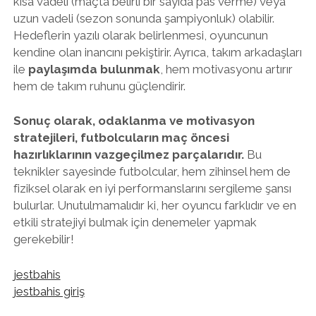
kısa vadeli (maçta belirli bir sayıda pas verme) veya
uzun vadeli (sezon sonunda şampiyonluk) olabilir.
Hedeflerin yazılı olarak belirlenmesi, oyuncunun
kendine olan inancını pekiştirir. Ayrıca, takım arkadaşları
ile
paylaşımda bulunmak
, hem motivasyonu artırır
hem de takım ruhunu güçlendirir.
Sonuç olarak, odaklanma ve motivasyon
stratejileri, futbolcuların maç öncesi
hazırlıklarının vazgeçilmez parçalarıdır.
Bu
teknikler sayesinde futbolcular, hem zihinsel hem de
fiziksel olarak en iyi performanslarını sergileme şansı
bulurlar. Unutulmamalıdır ki, her oyuncu farklıdır ve en
etkili stratejiyi bulmak için denemeler yapmak
gerekebilir!
jestbahis
jestbahis giriş