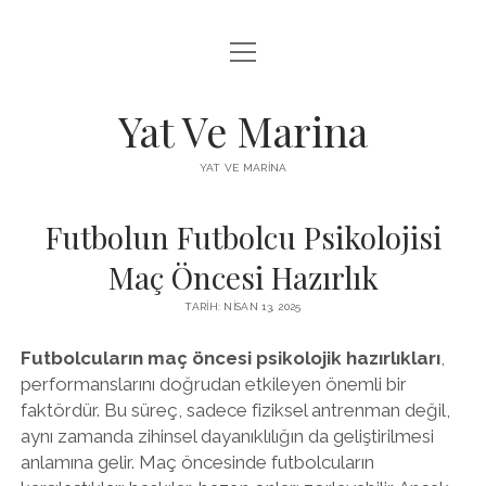
menüyü
FACEBOOK BEĞENI YÜKSELTME HILESI
aç
INSTAGRAM BEĞENI ÜCRETSIZ
Yat Ve Marina
LISTE
YAT VE MARINA
SAYFA LISTESI
Futbolun Futbolcu Psikolojisi
Maç Öncesi Hazırlık
TARIH: NISAN 13, 2025
Futbolcuların maç öncesi psikolojik hazırlıkları
,
performanslarını doğrudan etkileyen önemli bir
faktördür. Bu süreç, sadece fiziksel antrenman değil,
aynı zamanda zihinsel dayanıklılığın da geliştirilmesi
anlamına gelir. Maç öncesinde futbolcuların