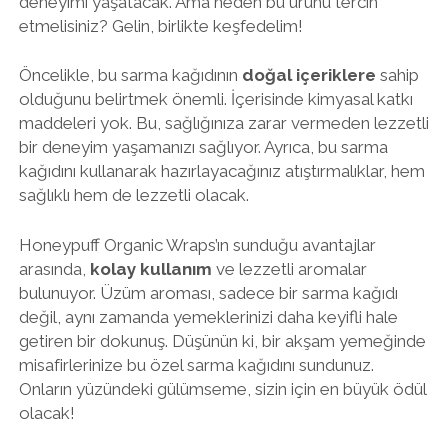
deneyimi yaşatacak. Ama neden bu ürünü tercih
etmelisiniz? Gelin, birlikte keşfedelim!
Öncelikle, bu sarma kağıdının
doğal içeriklere
sahip
olduğunu belirtmek önemli. İçerisinde kimyasal katkı
maddeleri yok. Bu, sağlığınıza zarar vermeden lezzetli
bir deneyim yaşamanızı sağlıyor. Ayrıca, bu sarma
kağıdını kullanarak hazırlayacağınız atıştırmalıklar, hem
sağlıklı hem de lezzetli olacak.
Honeypuff Organic Wraps’ın sunduğu avantajlar
arasında,
kolay kullanım
ve lezzetli aromalar
bulunuyor. Üzüm aroması, sadece bir sarma kağıdı
değil, aynı zamanda yemeklerinizi daha keyifli hale
getiren bir dokunuş. Düşünün ki, bir akşam yemeğinde
misafirlerinize bu özel sarma kağıdını sundunuz.
Onların yüzündeki gülümseme, sizin için en büyük ödül
olacak!