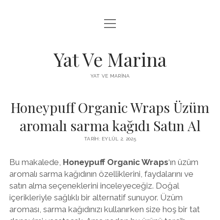
menüyü
FACEBOOK BEĞENI YÜKSELTME HILESI
aç
INSTAGRAM BEĞENI ÜCRETSIZ
Yat Ve Marina
LISTE
YAT VE MARINA
SAYFA LISTESI
Honeypuff Organic Wraps Üzüm
aromalı sarma kağıdı Satın Al
TARIH: EYLÜL 2, 2025
Bu makalede,
Honeypuff Organic Wraps
‘ın üzüm
aromalı sarma kağıdının özelliklerini, faydalarını ve
satın alma seçeneklerini inceleyeceğiz. Doğal
içerikleriyle sağlıklı bir alternatif sunuyor. Üzüm
aroması, sarma kağıdınızı kullanırken size hoş bir tat