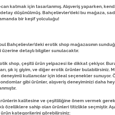
can katmak için tasarlanmış. Alışveriş yaparken, kendi
r detay düşünülmüş. Bahçelievler’deki bu mağaza, sade
ı zamanda
bir keşif yolculuğu
!
ul Bahçelievler’deki erotik shop mağazasının sunduğu
 üzerine detaylı bilgiler sunulacaktır.
otik shop,
çeşitli ürün yelpazesi
ile dikkat çekiyor. Bu
arı
, şık iç giyim, ve diğer erotik ürünler bulabilirsiniz
eneyimli kullanıcılar için ideal seçenekler sunuyor. 
kondomlar
gibi ürünler, alışveriş deneyiminizi daha he
nmıştır.
ürünlerin kalitesine ve çeşitliliğine önem vermek gerek
lı özelliklere sahip olan ürünleri titizlikle seçmiştir.
ürün kategorilerini görebilirsiniz: