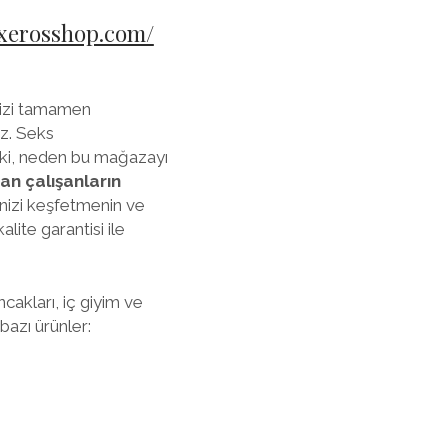
uxerosshop.com/
inizi tamamen
iz. Seks
eki, neden bu mağazayı
n çalışanların
inizi keşfetmenin ve
alite garantisi ile
cakları, iç giyim ve
bazı ürünler: