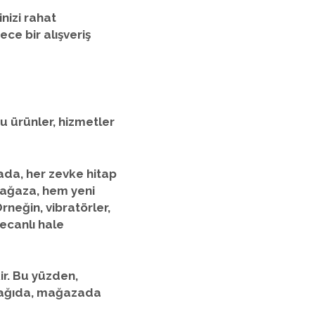
nizi rahat
ce bir alışveriş
 ürünler, hizmetler
rada, her zevke hitap
. Mağaza, hem yeni
Örneğin,
vibratörler
,
yecanlı hale
ir. Bu yüzden,
 Aşağıda, mağazada