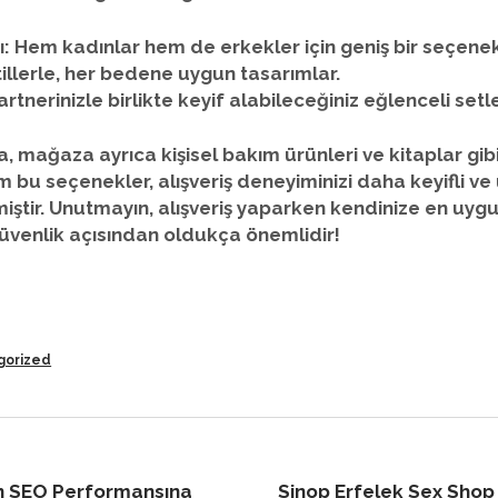
ı:
Hem kadınlar hem de erkekler için geniş bir seçenek
tillerle, her bedene uygun tasarımlar.
rtnerinizle birlikte keyif alabileceğiniz eğlenceli setle
ıra, mağaza ayrıca
kişisel bakım ürünleri
ve
kitaplar
gibi
 bu seçenekler, alışveriş deneyiminizi daha keyifli v
ilmiştir. Unutmayın, alışveriş yaparken kendinize en uy
venlik açısından oldukça önemlidir!
gorized
n SEO Performansına
Sinop Erfelek Sex Shop 