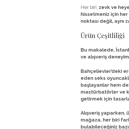
Her biri,
zevk ve heye
hissetmeniz için he
noktası değil, ayn
Ürün Çeşitliliği
Bu makalede, İstanb
ve alışveriş deneyimi
Bahçelievler’deki er
eden
seks oyuncakl
başlayanlar hem de d
mastürbatörler
ve
getirmek için tasarla
Alışveriş yaparken, 
mağaza, her biri fark
bulabileceğiniz bazı 