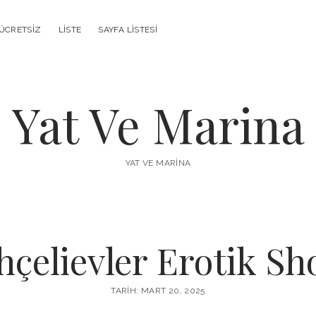
ÜCRETSIZ
LISTE
SAYFA LISTESI
Yat Ve Marina
YAT VE MARINA
hçelievler Erotik S
TARIH: MART 20, 2025