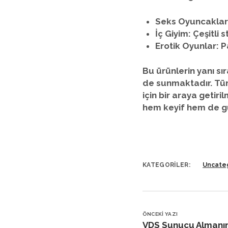
Seks Oyuncaklar
İç Giyim:
Çeşitli s
Erotik Oyunlar:
Pa
Bu ürünlerin yanı s
de sunmaktadır. Tüm
için bir araya getir
hem keyif hem de gü
KATEGORILER:
Uncate
ÖNCEKI YAZI
VDS Sunucu Almanı