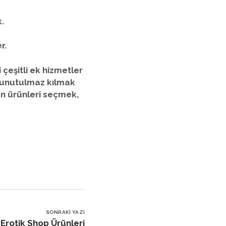
.
r.
 çeşitli ek hizmetler
e unutulmaz kılmak
gun ürünleri seçmek,
SONRAKI YAZI
Erotik Shop Ürünleri