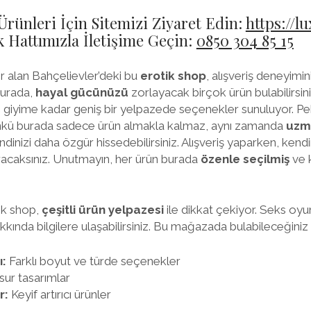
Ürünleri İçin Sitemizi Ziyaret Edin:
https://l
Hattımızla İletişime Geçin:
0850 304 85 15
er alan Bahçelievler’deki bu
erotik shop
, alışveriş deneyim
Burada,
hayal gücünüzü
zorlayacak birçok ürün bulabilirsin
iç giyime kadar geniş bir yelpazede seçenekler sunuluyor. P
ünkü burada sadece ürün almakla kalmaz, aynı zamanda
uzma
ndinizi daha özgür hissedebilirsiniz. Alışveriş yaparken, kend
racaksınız. Unutmayın, her ürün burada
özenle seçilmiş
ve k
ik shop,
çeşitli ürün yelpazesi
ile dikkat çekiyor. Seks oyun
kkında bilgilere ulaşabilirsiniz. Bu mağazada bulabileceğiniz 
ı:
Farklı boyut ve türde seçenekler
sur tasarımlar
r:
Keyif artırıcı ürünler