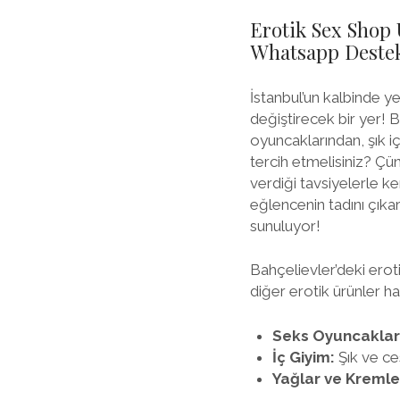
Erotik Sex Shop 
Whatsapp Destek 
İstanbul’un kalbinde y
değiştirecek bir yer! 
oyuncaklarından, şık 
tercih etmelisiniz? Ç
verdiği tavsiyelerle ke
eğlencenin tadını çıka
sunuluyor!
Bahçelievler’deki erot
diğer erotik ürünler ha
Seks Oyuncaklar
İç Giyim:
Şık ve ce
Yağlar ve Kremle