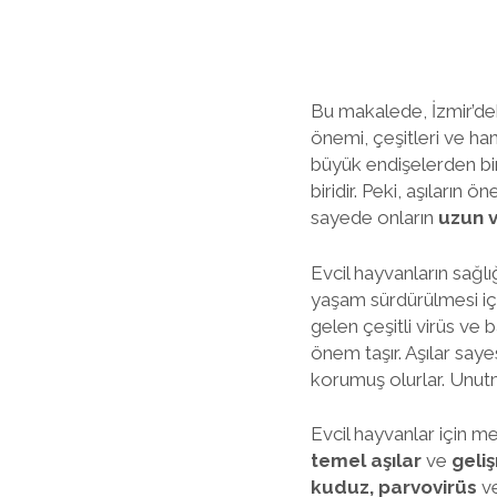
Bu makalede, İzmir’deki
önemi, çeşitleri ve han
büyük endişelerden biri
biridir. Peki, aşıların 
sayede onların
uzun v
Evcil hayvanların sağlığ
yaşam sürdürülmesi için
gelen çeşitli virüs ve 
önem taşır. Aşılar say
korumuş olurlar. Unut
Evcil hayvanlar için mev
temel aşılar
ve
geliş
kuduz, parvovirüs
v