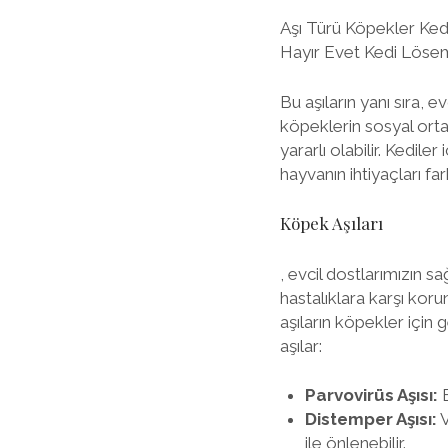
Aşı Türü Köpekler Kedi
Hayır Evet Kedi Lösem
Bu aşıların yanı sıra, 
köpeklerin sosyal or
yararlı olabilir. Kedile
hayvanın ihtiyaçları far
Köpek Aşıları
, evcil dostlarımızın s
hastalıklara karşı koru
aşıların köpekler için
aşılar:
Parvovirüs Aşısı:
B
Distemper Aşısı:
V
ile önlenebilir.