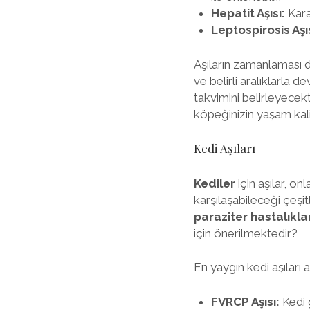
Hepatit Aşısı:
Kara
Leptospirosis Aşıs
Aşıların zamanlaması d
ve belirli aralıklarla
takvimini belirleyecek
köpeğinizin yaşam kalit
Kedi Aşıları
Kediler
için aşılar, on
karşılaşabileceği çeşitl
paraziter hastalıkla
için önerilmektedir?
En yaygın kedi aşıları 
FVRCP Aşısı:
Kedi 