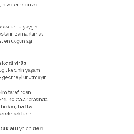
için veterinerinize
 köpeklerde yaygın
 aşıların zamanlaması,
z, en uygun aşı
a
kedi virüs
ığı, kedinin yaşam
şime geçmeyi unutmayın.
ekim tarafından
mli noktalar arasında,
e
birkaç hafta
 gerekmektedir.
tuk altı
ya da
deri