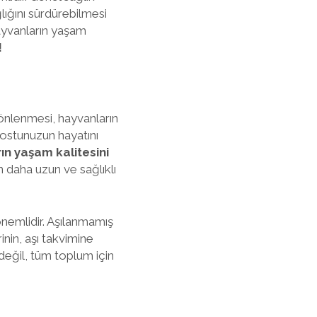
lığını sürdürebilmesi
hayvanların yaşam
!
n önlenmesi, hayvanların
l dostunuzun hayatını
ın yaşam kalitesini
n daha uzun ve sağlıklı
nemlidir. Aşılanmamış
inin, aşı takvimine
değil, tüm toplum için