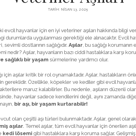
TARIH: NISAN 13, 2025
 evcil hayvanlar için en iyi veteriner aşıları hakkında bilgi ve
gi durumlarda uygulanması gerektiği ele alınacaktır. Evcil hay
, sevimli dostlarının sağlığıdır.
Aşılar
, bu sağlığı korumanın e
önemi nedir? Aşılar, hayvanların bazı ciddi hastalıklara karşı k
e sağlıklı bir yaşam
sürmelerine yardımcı olur.
ı için aşılar kritik bir rol oynamaktadır. Aşılar, hastalıkların ön
 gereklidir. Özellikle, köpekler ve kediler gibi evcil hayvanl
bakterilere maruz kalabilirler. Bu nedenle, aşıların düzenli ola
esinde, hayvanlar sadece kendilerini değil, aynı zamanda diğ
mayın,
bir aşı, bir yaşam kurtarabilir!
cut olan çeşitli aşı türleri bulunmaktadır. Aşılar, genel olarak 
miş aşılar
. Temel aşılar, tüm evcil hayvanlar için önerilen aşı
e
kedi lösemi
gibi hastalıklara karşı koruma sağlar. Gelişmiş aş