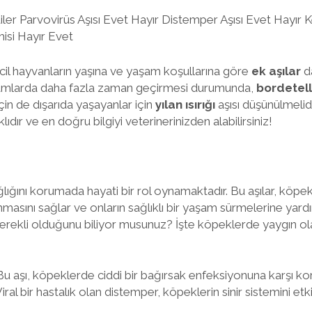
ler Parvovirüs Aşısı Evet Hayır Distemper Aşısı Evet Hayır K
isi Hayır Evet
evcil hayvanların yaşına ve yaşam koşullarına göre
ek aşılar
da
tamlarda daha fazla zaman geçirmesi durumunda,
bordetel
r için de dışarıda yaşayanlar için
yılan ısırığı
aşısı düşünülmelidi
klıdır ve en doğru bilgiyi veterinerinizden alabilirsiniz!
ağlığını korumada hayati bir rol oynamaktadır. Bu aşılar, köpekl
nmasını sağlar ve onların sağlıklı bir yaşam sürmelerine yardı
 gerekli olduğunu biliyor musunuz? İşte köpeklerde yaygın o
u aşı, köpeklerde ciddi bir bağırsak enfeksiyonuna karşı ko
iral bir hastalık olan distemper, köpeklerin sinir sistemini etki