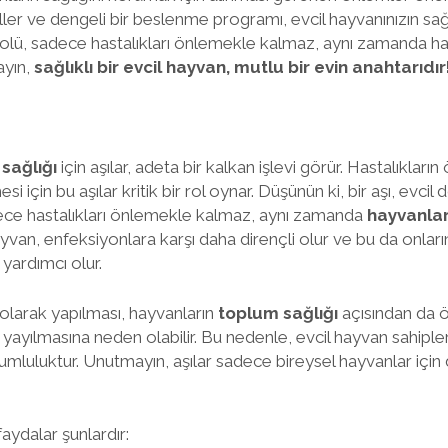
ller ve dengeli bir beslenme programı, evcil hayvanınızın sağ
rın rolü, sadece hastalıkları önlemekle kalmaz, aynı zamanda 
mayın,
sağlıklı bir evcil hayvan, mutlu bir evin anahtarıdır
 sağlığı
için aşılar, adeta bir kalkan işlevi görür. Hastalıkları
si için bu aşılar kritik bir rol oynar. Düşünün ki, bir aşı, evci
sadece hastalıkları önlemekle kalmaz, aynı zamanda
hayvanlar
hayvan, enfeksiyonlara karşı daha dirençli olur ve bu da onları
yardımcı olur.
i olarak yapılması, hayvanların
toplum sağlığı
açısından da ö
n yayılmasına neden olabilir. Bu nedenle, evcil hayvan sahipler
umluluktur. Unutmayın, aşılar sadece bireysel hayvanlar için 
faydalar şunlardır: