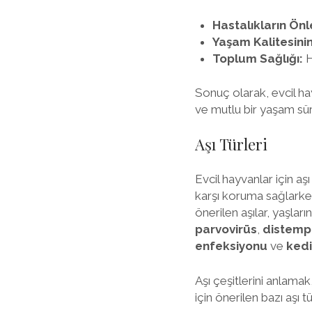
Hastalıkların Ön
Yaşam Kalitesinin
Toplum Sağlığı:
H
Sonuç olarak, evcil hay
ve mutlu bir yaşam sürme
Aşı Türleri
Evcil hayvanlar için aş
karşı koruma sağlarken,
önerilen aşılar, yaşlar
parvovirüs
,
distemp
enfeksiyonu
ve
kedi
Aşı çeşitlerini anlamak
için önerilen bazı aşı tür