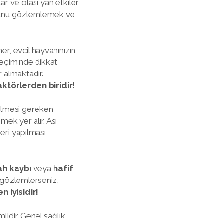
r ve olası yan etkiler
umunu gözlemlemek ve
ner, evcil hayvanınızın
seçiminde dikkat
r almaktadır.
aktörlerden biridir!
dilmesi gereken
mek yer alır. Aşı
eri yapılması
ah kaybı
veya
hafif
on gözlemlerseniz,
 iyisidir!
lidir. Genel sağlık