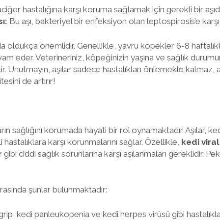
ciğer hastalığına karşı koruma sağlamak için gerekli bir aşıdı
ı:
Bu aşı, bakteriyel bir enfeksiyon olan leptospirosis’e karş
a oldukça önemlidir. Genellikle, yavru köpekler 6-8 haftalı
 devam eder. Veterineriniz, köpeğinizin yaşına ve sağlık durum
tir. Unutmayın, aşılar sadece hastalıkları önlemekle kalmaz,
esini de artırır!
ların sağlığını korumada hayati bir rol oynamaktadır. Aşılar, ked
i hastalıklara karşı korunmalarını sağlar. Özellikle,
kedi vira
r
gibi ciddi sağlık sorunlarına karşı aşılanmaları gereklidir. Peki
arasında şunlar bulunmaktadır:
grip, kedi panleukopenia ve kedi herpes virüsü gibi hastalık