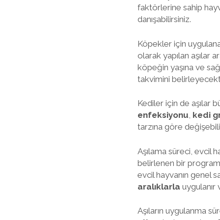
faktörlerine sahip hayva
danışabilirsiniz.
Köpekler için uygulanan
olarak yapılan aşılar a
köpeğin yaşına ve sağlı
takvimini belirleyecekti
Kediler için de aşılar 
enfeksiyonu
,
kedi g
tarzına göre değişebili
Aşılama süreci, evcil h
belirlenen bir program
evcil hayvanın genel sağ
aralıklarla
uygulanır 
Aşıların uygulanma süre