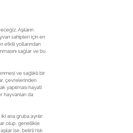
receğiz. Aşıların
van sahipleri için en
n etkili yollarından
orunmasını sağlar ve bu
lenmesi ve sağlıklı bir
ar, çevrelerinden
rak yapılması hayati
er hayvanları da
iki ana gruba ayrılır:
lar olup, genellikle
ılar ise, belirli risk