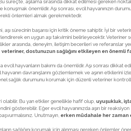
Bu süreçte, aşılama sırasında dikkat edilmesi gereken noktala
zle konuşmak önemlidir. Aşı sonrası, evcil hayvanınızın dur
 gerekli önlemleri almak gerekmektedir.
aşı sürecinin başarısı için kritik öneme sahiptir. İyi bir veteri
lendirerek en uygun aşı takvimini belirleyecektir. Veteriner 
kler arasında, deneyim, iletişim becerileri ve referanslar ye
z veteriner, dostunuzun sağlığını etkileyen en önemli f
a evcil hayvanların bakımı da önemlidir. Aşı sonrası dikkat e
l hayvanın davranışlarını gözlemlemek ve aşının etkilerini izle
enel sağlık durumunu korumak için düzenli veteriner kontroll
i olabilir. Bu yan etkiler genellikle hafif olup,
uyuşukluk, işt
kendini gösterebilir. Eğer evcil hayvanınızda aşırı bir reaksiy
başvurmalısınız. Unutmayın,
erken müdahale her zaman en
anların sağlığını korumak için alınması gereken önlemler önem