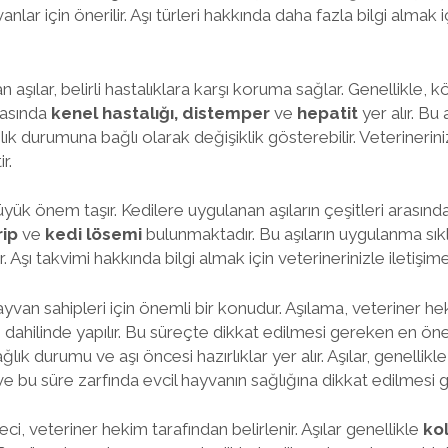
nlar için önerilir. Aşı türleri hakkında daha fazla bilgi almak 
 aşılar, belirli hastalıklara karşı koruma sağlar. Genellikle,
rasında
kenel hastalığı, distemper
ve
hepatit
yer alır. Bu
k durumuna bağlı olarak değişiklik gösterebilir. Veterinerini
r.
büyük önem taşır. Kedilere uygulanan aşıların çeşitleri arasınd
rip
ve
kedi lösemi
bulunmaktadır. Bu aşıların uygulanma sıkl
r. Aşı takvimi hakkında bilgi almak için veterinerinizle ileti
ayvan sahipleri için önemli bir konudur. Aşılama, veteriner h
 dahilinde yapılır. Bu süreçte dikkat edilmesi gereken en öne
lık durumu ve aşı öncesi hazırlıklar yer alır. Aşılar, genellikl
ve bu süre zarfında evcil hayvanın sağlığına dikkat edilmesi
ci, veteriner hekim tarafından belirlenir. Aşılar genellikle
kol