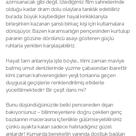
azımsanacak gibi değil. İzlediğimiz film sahnelerinde
olduğu kadar dram dolu olaylara tanıklık edebiliriz
burada; büyük kaybedişler hayal kırıklıklarıyla
birleşirken kazanan şanslı birkaç kişi için kutlamalara
dönüşüyor. Bazen karamsarlığın pençesinden kurtulup
paranın gözüne dördüncü asayı gösteren güçlü
ruhlarla yeniden karşılaşabiliriz.
Hayat tam anlamıyla işte böyle… Kimi zaman maviye
batmış umut denizlerinde yüzme çabasından ibarettir
kimi zaman kahverengiden yeşil tonlarına geçen
duygusal geçişlerle renklendirilmiş etkilerle
yüceltilmektedir! Bir çeşit dans mı?
Bunu düşündüğünüzde belki pencereden dışarı
bakıyorsunuz – bilinmeyenlere doğru çekilen genç
bazılarının macerasına içtenlikle gülümseyebilirsiniz
çünkü ayakta kalan sadece hatırladığınız güzel
anılardır! Kumarda bereketin yanında dostluk bağları