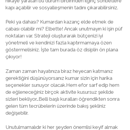
hikaye yaratan bu durum birbirinden ilginç sohbetlere
kapı açabilir ve sosyalleşmenin tadını çıkarabilirsiniz.
Peki ya dahası? Kumardan kazanç elde etmek de
cabası olabilir mi? Elbette! Ancak unutmayın ki işin püf
noktaları var. Strateji oluşturarak bütçenizi iyi
yönetmeli ve kendinizi fazla kaptırmamaya özen
göstermelisiniz. İşte tam burada öz disiplin ön plana
çıkıyor!
Zaman zaman hayatınıza biraz heyecan katmanız
gerektiğini düşünüyorsanız kumar sizin için harika
seçenekler sunuyor olacak.Hem efor sarf edip hem
de eğleneceğiniz birçok aktivite kusursuz şekilde
sizleri bekliyor…Belli başlı kuralları öğrendikten sonra
gelen tüm tecrübelerin üzerinde bakış şekliniz
değişebilir.
Unutulmamalıdır ki her şeyden önemlisi keyif almak