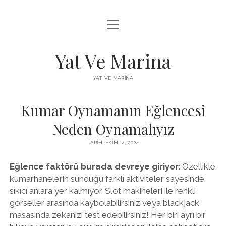
menüyü
FACEBOOK BEĞENI YÜKSELTME HILESI
aç
INSTAGRAM BEĞENI ÜCRETSIZ
Yat Ve Marina
LISTE
YAT VE MARINA
SAYFA LISTESI
Kumar Oynamanın Eğlencesi
Neden Oynamalıyız
TARIH: EKIM 14, 2024
Eğlence faktörü burada devreye giriyor
: Özellikle
kumarhanelerin sunduğu farklı aktiviteler sayesinde
sıkıcı anlara yer kalmıyor. Slot makineleri ile renkli
görseller arasında kaybolabilirsiniz veya blackjack
masasında zekanızı test edebilirsiniz! Her biri ayrı bir