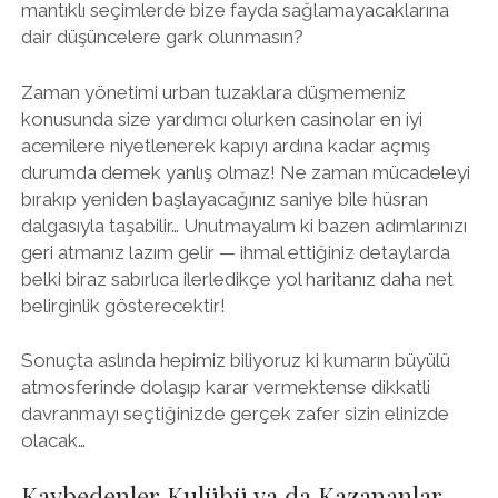
mantıklı seçimlerde bize fayda sağlamayacaklarına
dair düşüncelere gark olunmasın?
Zaman yönetimi urban tuzaklara düşmemeniz
konusunda size yardımcı olurken casinolar en iyi
acemilere niyetlenerek kapıyı ardına kadar açmış
durumda demek yanlış olmaz! Ne zaman mücadeleyi
bırakıp yeniden başlayacağınız saniye bile hüsran
dalgasıyla taşabilir… Unutmayalım ki bazen adımlarınızı
geri atmanız lazım gelir — ihmal ettiğiniz detaylarda
belki biraz sabırlıca ilerledikçe yol haritanız daha net
belirginlik gösterecektir!
Sonuçta aslında hepimiz biliyoruz ki kumarın büyülü
atmosferinde dolaşıp karar vermektense dikkatli
davranmayı seçtiğinizde gerçek zafer sizin elinizde
olacak…
Kaybedenler Kulübü ya da Kazananlar