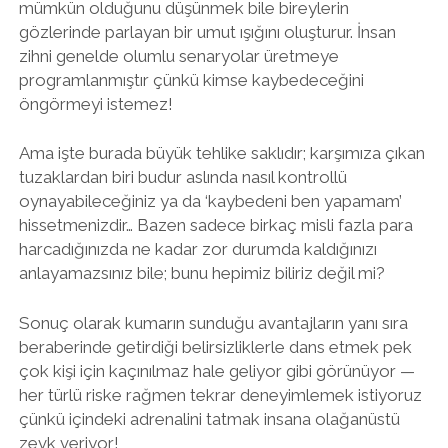
mümkün olduğunu düşünmek bile bireylerin
gözlerinde parlayan bir umut ışığını oluşturur. İnsan
zihni genelde olumlu senaryolar üretmeye
programlanmıştır çünkü kimse kaybedeceğini
öngörmeyi istemez!
Ama işte burada büyük tehlike saklıdır; karşımıza çıkan
tuzaklardan biri budur aslında nasıl kontrollü
oynayabileceğiniz ya da ‘kaybedeni ben yapamam’
hissetmenizdir… Bazen sadece birkaç misli fazla para
harcadığınızda ne kadar zor durumda kaldığınızı
anlayamazsınız bile; bunu hepimiz biliriz değil mi?
Sonuç olarak kumarın sunduğu avantajların yanı sıra
beraberinde getirdiği belirsizliklerle dans etmek pek
çok kişi için kaçınılmaz hale geliyor gibi görünüyor —
her türlü riske rağmen tekrar deneyimlemek istiyoruz
çünkü içindeki adrenalini tatmak insana olağanüstü
zevk veriyor!