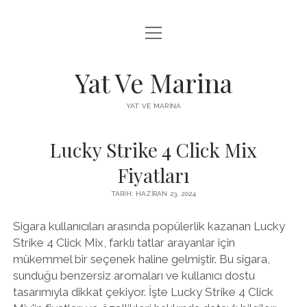
menüyü
FACEBOOK BEĞENI YÜKSELTME HILESI
aç
INSTAGRAM BEĞENI ÜCRETSIZ
Yat Ve Marina
LISTE
YAT VE MARINA
SAYFA LISTESI
Lucky Strike 4 Click Mix
Fiyatları
TARIH: HAZIRAN 23, 2024
Sigara kullanıcıları arasında popülerlik kazanan Lucky
Strike 4 Click Mix, farklı tatlar arayanlar için
mükemmel bir seçenek haline gelmiştir. Bu sigara,
sunduğu benzersiz aromaları ve kullanıcı dostu
tasarımıyla dikkat çekiyor. İşte Lucky Strike 4 Click