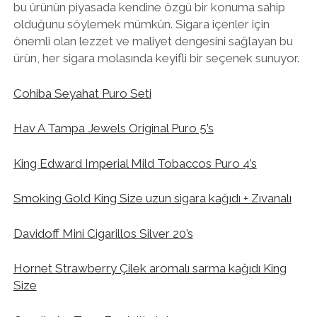
bu ürünün piyasada kendine özgü bir konuma sahip
olduğunu söylemek mümkün. Sigara içenler için
önemli olan lezzet ve maliyet dengesini sağlayan bu
ürün, her sigara molasında keyifli bir seçenek sunuyor.
Cohiba Seyahat Puro Seti
Hav A Tampa Jewels Original Puro 5’s
King Edward Imperial Mild Tobaccos Puro 4’s
Smoking Gold King Size uzun sigara kağıdı + Zıvanalı
Davidoff Mini Cigarillos Silver 20’s
Hornet Strawberry Çilek aromalı sarma kağıdı King
Size