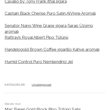
Cavallo by Tony Frank ithal sigara
Captain Black Cherise Puro Satın AlVişne Aromalı
Senator Nano Wine Grape sigara Şarap Üzümü
aromalı
Rattray’s Royal Albert Pipo Tütünü
Handelsgold Brown Coffee sigarillo Kahve aromalı
Humid Control Puro Nemlendirici Jel
KATEGORILER:
Uncategorized
ÖNCEKI YAZI
Mac Baren Gold Block Pipo Tütünü Satış