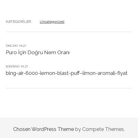
KATEGORILER:
Uncategorized
ÖNCEKI YAZI
Puro İçin Doğru Nem Oranı
SONRAKI YAZI
blng-air-6000-lemon-blast-puff–limon-aromali-fiyat
Chosen WordPress Theme
by Compete Themes.