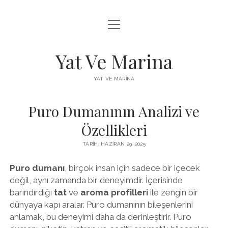
menüyü
FACEBOOK BEĞENI YÜKSELTME HILESI
aç
INSTAGRAM BEĞENI ÜCRETSIZ
Yat Ve Marina
LISTE
YAT VE MARINA
SAYFA LISTESI
Puro Dumanının Analizi ve
Özellikleri
TARIH: HAZIRAN 29, 2025
Puro dumanı
, birçok insan için sadece bir içecek
değil, aynı zamanda bir deneyimdir. İçerisinde
barındırdığı
tat
ve
aroma profilleri
ile zengin bir
dünyaya kapı aralar. Puro dumanının bileşenlerini
anlamak, bu deneyimi daha da derinleştirir. Puro