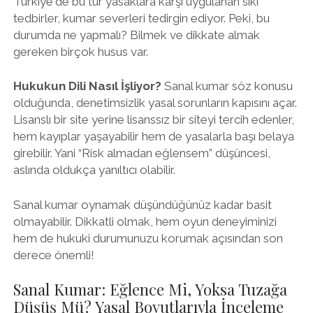
Türkiye'de bu tür yasaklara karşı uygulanan sıkı
tedbirler, kumar severleri tedirgin ediyor. Peki, bu
durumda ne yapmalı? Bilmek ve dikkate almak
gereken birçok husus var.
Hukukun Dili Nasıl İşliyor?
Sanal kumar söz konusu
olduğunda, denetimsizlik yasal sorunların kapısını açar.
Lisanslı bir site yerine lisanssız bir siteyi tercih edenler,
hem kayıplar yaşayabilir hem de yasalarla başı belaya
girebilir. Yani “Risk almadan eğlensem” düşüncesi,
aslında oldukça yanıltıcı olabilir.
Sanal kumar oynamak düşündüğünüz kadar basit
olmayabilir. Dikkatli olmak, hem oyun deneyiminizi
hem de hukuki durumunuzu korumak açısından son
derece önemli!
Sanal Kumar: Eğlence Mi, Yoksa Tuzağa
Düşüş Mü? Yasal Boyutlarıyla İnceleme