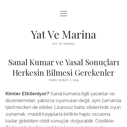
menüyü
FACEBOOK BEĞENI YÜKSELTME HILESI
aç
INSTAGRAM BEĞENI ÜCRETSIZ
Yat Ve Marina
LISTE
YAT VE MARINA
SAYFA LISTESI
Sanal Kumar ve Yasal Sonuçları
Herkesin Bilmesi Gerekenler
TARIH: ŞUBAT 2, 2025
Kimler Etkileniyor?
Sanal kumarla ilgili yasaklar ve
düzenlemeler, yalnızca oyuncuları değil, aynı zamanda
işletmecileri de etkiler. Lisanssız bahis sitelerinde oyun
oynamak, maddi kayıplarla birlikte hapis cezasına
kadar gidebilen ciddi sonuçlar doğurabilir. Özellikle