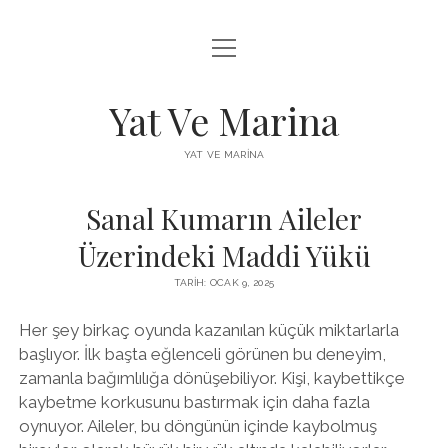
menüyü
FACEBOOK BEĞENI YÜKSELTME HILESI
aç
INSTAGRAM BEĞENI ÜCRETSIZ
Yat Ve Marina
LISTE
YAT VE MARINA
SAYFA LISTESI
Sanal Kumarın Aileler
Üzerindeki Maddi Yükü
TARIH: OCAK 9, 2025
Her şey birkaç oyunda kazanılan küçük miktarlarla
başlıyor. İlk başta eğlenceli görünen bu deneyim,
zamanla bağımlılığa dönüşebiliyor. Kişi, kaybettikçe
kaybetme korkusunu bastırmak için daha fazla
oynuyor. Aileler, bu döngünün içinde kaybolmuş