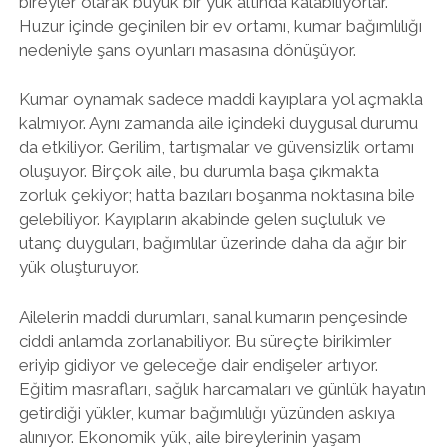
bireyler olarak büyük bir yük altında kalabiliyorlar.
Huzur içinde geçinilen bir ev ortamı, kumar bağımlılığı
nedeniyle şans oyunları masasına dönüşüyor.
Kumar oynamak sadece maddi kayıplara yol açmakla
kalmıyor. Aynı zamanda aile içindeki duygusal durumu
da etkiliyor. Gerilim, tartışmalar ve güvensizlik ortamı
oluşuyor. Birçok aile, bu durumla başa çıkmakta
zorluk çekiyor; hatta bazıları boşanma noktasına bile
gelebiliyor. Kayıpların akabinde gelen suçluluk ve
utanç duyguları, bağımlılar üzerinde daha da ağır bir
yük oluşturuyor.
Ailelerin maddi durumları, sanal kumarın pençesinde
ciddi anlamda zorlanabiliyor. Bu süreçte birikimler
eriyip gidiyor ve geleceğe dair endişeler artıyor.
Eğitim masrafları, sağlık harcamaları ve günlük hayatın
getirdiği yükler, kumar bağımlılığı yüzünden askıya
alınıyor. Ekonomik yük, aile bireylerinin yaşam