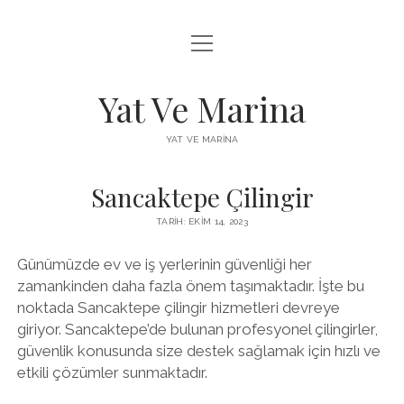
menüyü
FACEBOOK BEĞENI YÜKSELTME HILESI
aç
INSTAGRAM BEĞENI ÜCRETSIZ
Yat Ve Marina
LISTE
YAT VE MARINA
SAYFA LISTESI
Sancaktepe Çilingir
TARIH: EKIM 14, 2023
Günümüzde ev ve iş yerlerinin güvenliği her
zamankinden daha fazla önem taşımaktadır. İşte bu
noktada Sancaktepe çilingir hizmetleri devreye
giriyor. Sancaktepe’de bulunan profesyonel çilingirler,
güvenlik konusunda size destek sağlamak için hızlı ve
etkili çözümler sunmaktadır.