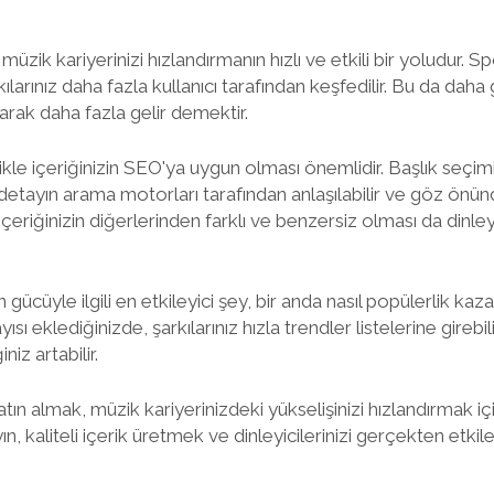
üzik kariyerinizi hızlandırmanın hızlı ve etkili bir yoludur. 
rkılarınız daha fazla kullanıcı tarafından keşfedilir. Bu da daha 
larak daha fazla gelir demektir.
kle içeriğinizin SEO'ya uygun olması önemlidir. Başlık seçi
detayın arama motorları tarafından anlaşılabilir ve göz önün
içeriğinizin diğerlerinden farklı ve benzersiz olması da dinleyici
gücüyle ilgili en etkileyici şey, bir anda nasıl popülerlik kaza
sı eklediğinizde, şarkılarınız hızla trendler listelerine girebi
niz artabilir.
ın almak, müzik kariyerinizdeki yükselişinizi hızlandırmak için 
ın, kaliteli içerik üretmek ve dinleyicilerinizi gerçekten et