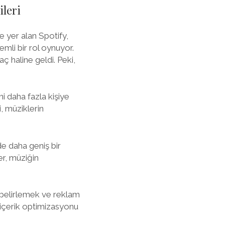
ileri
 yer alan Spotify,
emli bir rol oynuyor.
ç haline geldi. Peki,
i daha fazla kişiye
i, müziklerin
de daha geniş bir
er, müziğin
u belirlemek ve reklam
 içerik optimizasyonu