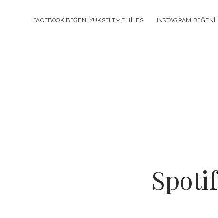
FACEBOOK BEĞENI YÜKSELTME HILESI
INSTAGRAM BEĞENI 
Spoti