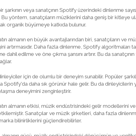
r şarkının veya sanatçının Spotify üzerindeki dinlenme sayısı
ir. Bu yöntem, sanatçıların müziklerini daha geniş bir kitleye u
ırarak organik büyümeye katkıda bulunur.
tın almanın en büyük avantajlarından biri, sanatçıların ve müz
iğini artırmasıdır. Daha fazla dinlenme, Spotify algoritmaları 
ine dahil edilme ve öne çıkma şansını artırır. Bu da sanatçını
ağlar.
nleyiciler için de olumlu bir deneyim sunabilir. Popüler şarkı
la Spotify'da daha sık görünür hale gelir. Bu da dinleyicileri
aylaşma deneyimini zenginleştirir.
tın almanın etkisi, müzik endüstrisindeki gelir modellerini 
 etkilemiştir. Sanatçılar ve müzik şirketleri, daha fazla dinle
 marka bilinirliklerini güçlendirebilirler.
 almanın gücü, müzik endüstrisindeki dönüşümün ve yenilikçili