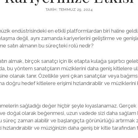
TARIH: TEMMUZ 29, 2024
k endüstrisindeki en etkili platformlardan biri haline geldi.
laşma değil, aynı zamanda kariyerlerini geliştirme ve genişle
me satın almanın bu süreçteki rolü nedir?
ın almak, birçok sanatçı için ilk etapta kulağa şaşırtıcı geleb
ğında, bu yöntem sanatçıların müziklerini daha geniş kitlelere 
esine olanak tanır. Özellikle yeni çıkan sanatçılar veya bağım
ma doğru hedef kitlelere erişimi hızlandırabilir ve müziklerini
nmelerin sağladığı değer hiçbir şeyle kıyaslanamaz. Gerçek d
 ve doğal olarak beğenmesi, uzun vadede sizi daha sağlam bi
 bu süreç zaman alabilir ve başlangıçta görünürlüğü artırmak z
 hızlandırabilir ve müziğinizin daha geniş bir kitle tarafından 