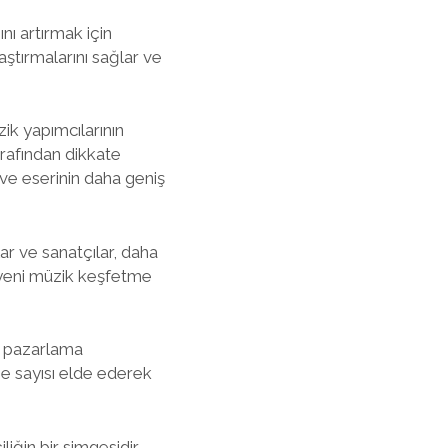
nı artırmak için
laştırmalarını sağlar ve
ik yapımcılarının
tarafından dikkate
n ve eserinin daha geniş
lar ve sanatçılar, daha
n yeni müzik keşfetme
ve pazarlama
nme sayısı elde ederek
ğin bir simgesidir.