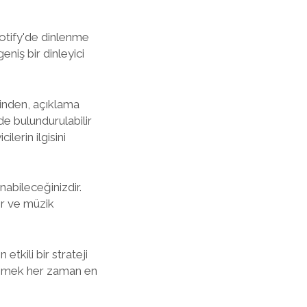
Spotify'de dinlenme
geniş bir dinleyici
minden, açıklama
de bulundurulabilir
lerin ilgisini
nabileceğinizdir.
lir ve müzik
etkili bir strateji
kilemek her zaman en