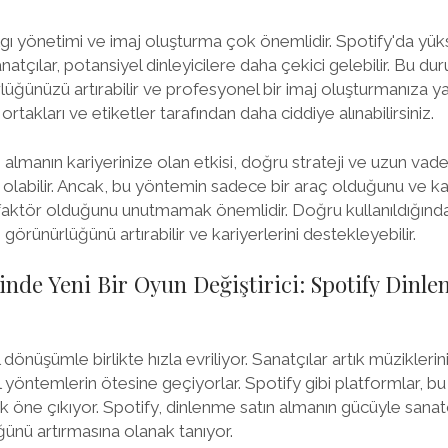
lgı yönetimi ve imaj oluşturma çok önemlidir. Spotify'da yü
anatçılar, potansiyel dinleyicilere daha çekici gelebilir. Bu d
üğünüzü artırabilir ve profesyonel bir imaj oluşturmanıza yar
rtakları ve etiketler tarafından daha ciddiye alınabilirsiniz.
almanın kariyerinize olan etkisi, doğru strateji ve uzun vade
labilir. Ancak, bu yöntemin sadece bir araç olduğunu ve kali
aktör olduğunu unutmamak önemlidir. Doğru kullanıldığında
 görünürlüğünü artırabilir ve kariyerlerini destekleyebilir.
nde Yeni Bir Oyun Değiştirici: Spotify Dinle
l dönüşümle birlikte hızla evriliyor. Sanatçılar artık müziklerini
l yöntemlerin ötesine geçiyorlar. Spotify gibi platformlar, b
ak öne çıkıyor. Spotify, dinlenme satın almanın gücüyle sanat
ğünü artırmasına olanak tanıyor.