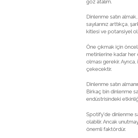
göz atalım.
Dinlenme satın almak, m
sayılarınız arttıkça, şa
kitlesi ve potansiyel o
Öne çıkmak için önceli
metinlerine kadar her 
olması gerekir. Ayrıca, 
çekecektir.
Dinlenme satın almanın 
Birkaç bin dinlenme sayı
endüstrisindeki etkinliği
Spotify'de dinlenme sat
olabilir. Ancak unutmay
önemli faktördür.