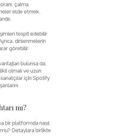
 oranı, çalma
enmeler elde etmek,
ıdır.
şimleri tespit edebilir
Ayrıca, dinlenmelerin
rar görebilir.
antajları bulunsa da,
kli olmalı ve uzun
 sanatçılar için Spotify
arılarını
htarı mı?
a bir platformda nasıl
 mu? Detaylara birlikte