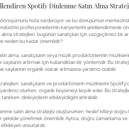
llendiren Spotify Dinlenme Satın Alma Stratej
tal dönüşümünü hızla sürdürüyor ve bu dönüşümün merkezinde
ndüstrisi profesyonellerinin kariyerlerini şekillendirmede ön
alma stratejileri, bugünün sanatçıları için vazgeçilmez bir ara
r ve neden bu kadar önemlidir?
tın alma, sanatçıların veya müzik prodüktörlerinin müziklerin
sayılarını artırmak için kullandıkları bir yöntemdir. Bu stratej
 sayılarının organik olarak artmasına yardımcı olabilir.
atejileri, sanatçıların ve prodüktörlerin müziklerini Spotify'
 yardımcı olurken, organik büyümeyi teşvik eder. Bu stratejil
ırken, dinleyicilerin etkileyiciliğini artırabilir.
nlenme satın alma stratejisi oluştururken, hedef kitleyi doğr
bir şekilde yönetmek önemlidir. Ayrıca, doğru zamanlama ve
ı etkileyen unsurlardır.