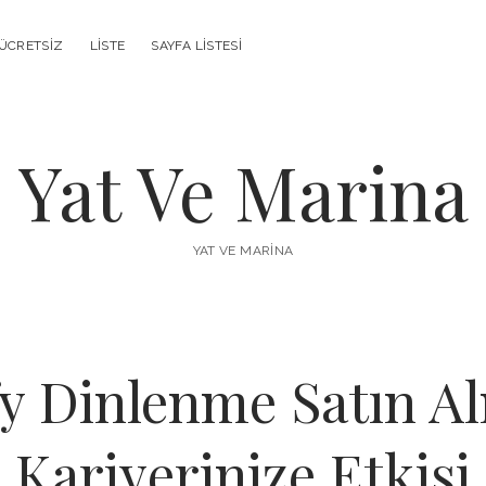
ÜCRETSIZ
LISTE
SAYFA LISTESI
Yat Ve Marina
YAT VE MARINA
fy Dinlenme Satın A
Kariyerinize Etkisi