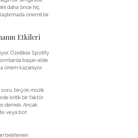
mini daha önce hiç
ulaştırmada önemli bir
manın Etkileri
uyor. Özellikle Spotify
atformlarda başarı elde
zla önem kazanıyor.
Bu soru, birçok müzik
de kritik bir faktör
ansı demek. Ancak
hte veya bot
an belirlenen