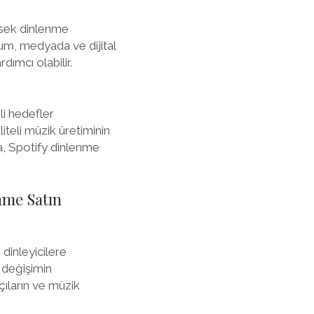
ksek dinlenme
urum, medyada ve dijital
dımcı olabilir.
li hedefler
teli müzik üretiminin
, Spotify dinlenme
nme Satın
 dinleyicilere
u değişimin
çıların ve müzik