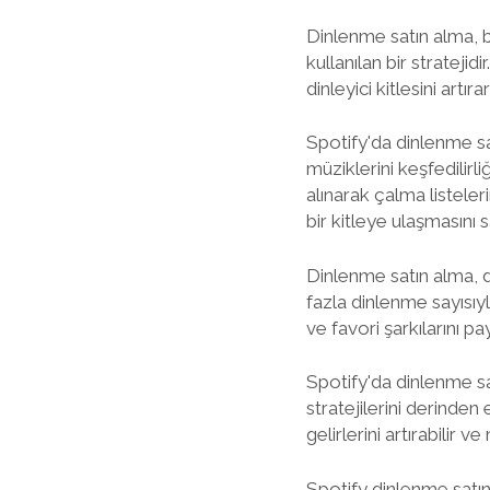
Dinlenme satın alma, bi
kullanılan bir stratejid
dinleyici kitlesini art
Spotify'da dinlenme sa
müziklerini keşfedilirl
alınarak çalma listeler
bir kitleye ulaşmasını s
Dinlenme satın alma, di
fazla dinlenme sayısıy
ve favori şarkılarını p
Spotify'da dinlenme sa
stratejilerini derinden
gelirlerini artırabilir ve
Spotify dinlenme satın