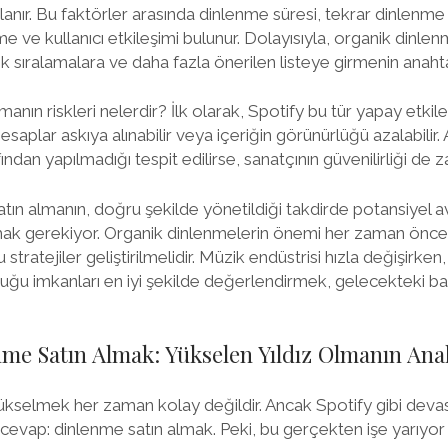
anır. Bu faktörler arasında dinlenme süresi, tekrar dinlenme
rme ve kullanıcı etkileşimi bulunur. Dolayısıyla, organik dinl
 sıralamalara ve daha fazla önerilen listeye girmenin anahtar
manın riskleri nelerdir? İlk olarak, Spotify bu tür yapay etkile
plar askıya alınabilir veya içeriğin görünürlüğü azalabilir. 
ndan yapılmadığı tespit edilirse, sanatçının güvenilirliği de za
tın almanın, doğru şekilde yönetildiği takdirde potansiyel av
mak gerekiyor. Organik dinlenmelerin önemi her zaman önceli
 stratejiler geliştirilmelidir. Müzik endüstrisi hızla değişirken,
duğu imkanları en iyi şekilde değerlendirmek, gelecekteki baş
nme Satın Almak: Yükselen Yıldız Olmanın Ana
kselmek her zaman kolay değildir. Ancak Spotify gibi devas
te cevap: dinlenme satın almak. Peki, bu gerçekten işe yarıyor