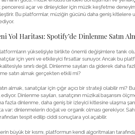
sat penceresi açar ve dinleyiciler için müzik keşfetme deneyi
eştirir. Bu platformlar, müziğin gücünü daha geniş kitlelere 
diyor.
eni Yol Haritası: Spotify’de Dinlenme Satın Al
platformların yükselişiyle birlikte önemli değişimlere tanık ol
anatçılar için yeni ve etkileyici fırsatlar sunuyor. Ancak bu pl
litesiyle sınırlı değil. Dinlenme sayıları da giderek daha fa
nme satın almak gerçekten etkili mi?
ın almak, sanatçılar için çığır açıcı bir strateji olabilir mi? 
diyor. Dinlenme sayıları, sanatçının müzikal başarısını ölçme
ha fazla dinlenme, daha geniş bir izleyici kitlesine ulaşma ş
a var: dinlenmelerin doğal ve organik olması gerekiyor. Sa
afından tespit edilip ciddi sonuçlara yol açabilir.
erin büyük bir kısmı, platformun kendi algoritmaları tarafınd