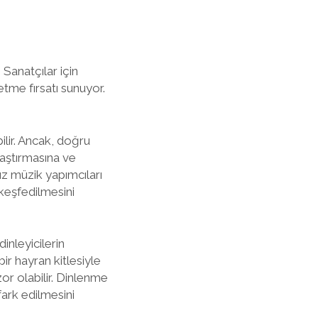
 Sanatçılar için
tme fırsatı sunuyor.
ilir. Ancak, doğru
ulaştırmasına ve
sız müzik yapımcıları
 keşfedilmesini
inleyicilerin
r hayran kitlesiyle
or olabilir. Dinlenme
fark edilmesini