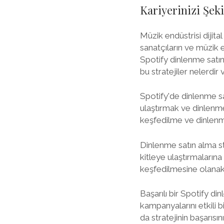
Kariyerinizi Şeki
Müzik endüstrisi diji
sanatçıların ve müzik e
Spotify dinlenme satın 
bu stratejiler nelerdi
Spotify'de dinlenme sa
ulaştırmak ve dinlenme 
keşfedilme ve dinlenme
Dinlenme satın alma str
kitleye ulaştırmalarına
keşfedilmesine olanak tan
Başarılı bir Spotify di
kampanyalarını etkili 
da stratejinin başarısın