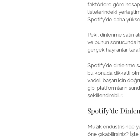
faktörlere göre hesapl
listelerindeki yerleşti
Spotify'de daha yüksek
Peki, dinlenme satın al
ve bunun sonucunda hesa
gerçek hayranlar tarafı
Spotify'de dinlenme sa
bu konuda dikkatli ol
vadeli başarı için doğru
gibi platformların sun
şekillendirebilir.
Spotify’de Dinle
Müzik endüstrisinde yü
öne çıkabilirsiniz? İş