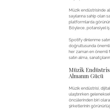
Müzik endüstrisinde a
sayılarına sahip olan s
platformlarda görünürl
Böylece, potansiyel iş o
Spotify dinlenme satın 
doğrultusunda önemli o
her zaman en önemli f
satın alma, sanatçıların
Müzik Endüstrisi
Almanın Gücü
Müzik endüstrisi, dijita
ulaştırırken gelenekse
öncülerinden biri olar
şirketlerinin görünürlü