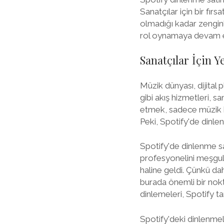
Sanatçılar için bir fır
olmadığı kadar zenginl
rol oynamaya devam e
Sanatçılar İçin Y
Müzik dünyası, dijital 
gibi akış hizmetleri, s
etmek, sadece müzik ka
Peki, Spotify'de dinle
Spotify'de dinlenme sat
profesyonelini meşgul e
haline geldi. Çünkü da
burada önemli bir nokt
dinlemeleri, Spotify tar
Spotify'deki dinlenmel