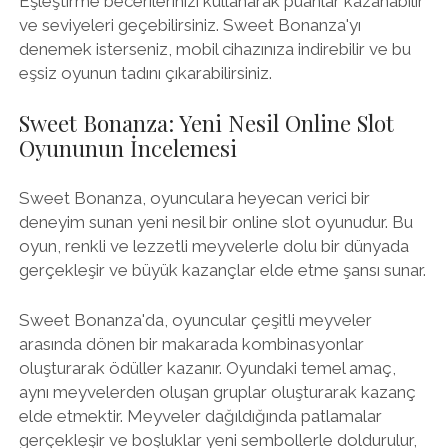
Eşleştirme becerilerinizi kullanarak puanlar kazanabilir
ve seviyeleri geçebilirsiniz. Sweet Bonanza'yı
denemek isterseniz, mobil cihazınıza indirebilir ve bu
eşsiz oyunun tadını çıkarabilirsiniz.
Sweet Bonanza: Yeni Nesil Online Slot
Oyununun İncelemesi
Sweet Bonanza, oyunculara heyecan verici bir
deneyim sunan yeni nesil bir online slot oyunudur. Bu
oyun, renkli ve lezzetli meyvelerle dolu bir dünyada
gerçekleşir ve büyük kazançlar elde etme şansı sunar.
Sweet Bonanza'da, oyuncular çeşitli meyveler
arasında dönen bir makarada kombinasyonlar
oluşturarak ödüller kazanır. Oyundaki temel amaç,
aynı meyvelerden oluşan gruplar oluşturarak kazanç
elde etmektir. Meyveler dağıldığında patlamalar
gerçekleşir ve boşluklar yeni sembollerle doldurulur,