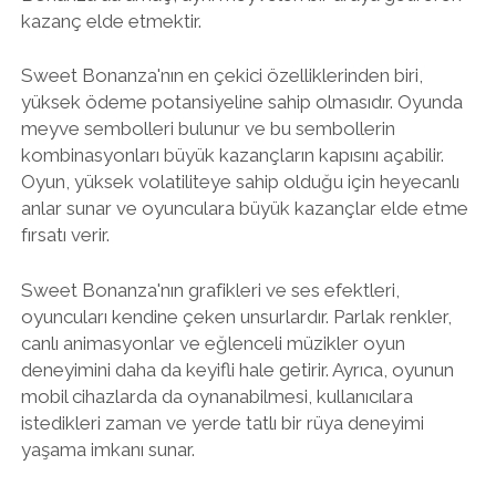
kazanç elde etmektir.
Sweet Bonanza'nın en çekici özelliklerinden biri,
yüksek ödeme potansiyeline sahip olmasıdır. Oyunda
meyve sembolleri bulunur ve bu sembollerin
kombinasyonları büyük kazançların kapısını açabilir.
Oyun, yüksek volatiliteye sahip olduğu için heyecanlı
anlar sunar ve oyunculara büyük kazançlar elde etme
fırsatı verir.
Sweet Bonanza'nın grafikleri ve ses efektleri,
oyuncuları kendine çeken unsurlardır. Parlak renkler,
canlı animasyonlar ve eğlenceli müzikler oyun
deneyimini daha da keyifli hale getirir. Ayrıca, oyunun
mobil cihazlarda da oynanabilmesi, kullanıcılara
istedikleri zaman ve yerde tatlı bir rüya deneyimi
yaşama imkanı sunar.