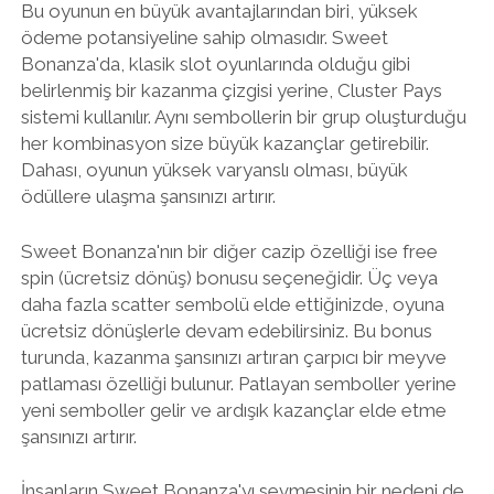
Bu oyunun en büyük avantajlarından biri, yüksek
ödeme potansiyeline sahip olmasıdır. Sweet
Bonanza'da, klasik slot oyunlarında olduğu gibi
belirlenmiş bir kazanma çizgisi yerine, Cluster Pays
sistemi kullanılır. Aynı sembollerin bir grup oluşturduğu
her kombinasyon size büyük kazançlar getirebilir.
Dahası, oyunun yüksek varyanslı olması, büyük
ödüllere ulaşma şansınızı artırır.
Sweet Bonanza'nın bir diğer cazip özelliği ise free
spin (ücretsiz dönüş) bonusu seçeneğidir. Üç veya
daha fazla scatter sembolü elde ettiğinizde, oyuna
ücretsiz dönüşlerle devam edebilirsiniz. Bu bonus
turunda, kazanma şansınızı artıran çarpıcı bir meyve
patlaması özelliği bulunur. Patlayan semboller yerine
yeni semboller gelir ve ardışık kazançlar elde etme
şansınızı artırır.
İnsanların Sweet Bonanza'yı sevmesinin bir nedeni de