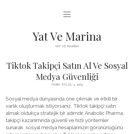
menüyü
FACEBOOK BEĞENI YÜKSELTME HILESI
aç
INSTAGRAM BEĞENI ÜCRETSIZ
Yat Ve Marina
LISTE
YAT VE MARINA
SAYFA LISTESI
Tiktok Takipçi Satın Al Ve Sosyal
Medya Güvenliği
TARIH: EYLÜL 3, 2025
Sosyal medya dünyasında öne çıkmak ve etkili bir
varlık oluşturmak istiyorsanız, Tiktok takipçi satın
almak oldukça stratejik bir adımdır. Anabolic Pharma,
takipçi kazanımında güvenli ve hızlı yöntemler
sunarak, sosyal medya hesaplarınızın görünürlüğünü