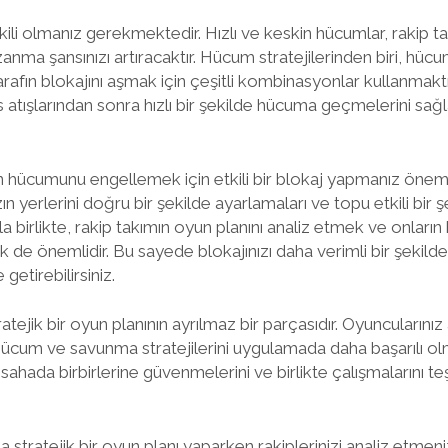
kili olmanız gerekmektedir. Hızlı ve keskin hücumlar, rakip 
nma şansınızı artıracaktır. Hücum stratejilerinden biri, hücum
rafın blokajını aşmak için çeşitli kombinasyonlar kullanmaktır
s atışlarından sonra hızlı bir şekilde hücuma geçmelerini sağl
 hücumunu engellemek için etkili bir blokaj yapmanız önemlidi
 yerlerini doğru bir şekilde ayarlamaları ve topu etkili bir ş
 birlikte, rakip takımın oyun planını analiz etmek ve onların
e önemlidir. Bu sayede blokajınızı daha verimli bir şekilde k
 getirebilirsiniz.
ratejik bir oyun planının ayrılmaz bir parçasıdır. Oyuncularınız
, hücum ve savunma stratejilerini uygulamada daha başarılı ol
 sahada birbirlerine güvenmelerini ve birlikte çalışmalarını 
 stratejik bir oyun planı yaparken rakiplerinizi analiz etmen