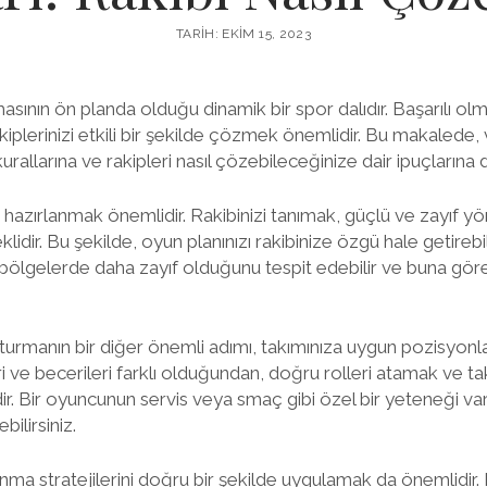
TARIH: EKIM 15, 2023
asının ön planda olduğu dinamik bir spor dalıdır. Başarılı ol
kiplerinizi etkili bir şekilde çözmek önemlidir. Bu makalede
rallarına ve rakipleri nasıl çözebileceğinize dair ipuçlarına
i hazırlanmak önemlidir. Rakibinizi tanımak, güçlü ve zayıf yön
idir. Bu şekilde, oyun planınızı rakibinize özgü hale getirebilirs
 bölgelerde daha zayıf olduğunu tespit edebilir ve buna göre 
urmanın bir diğer önemli adımı, takımınıza uygun pozisyonlar
ve becerileri farklı olduğundan, doğru rolleri atamak ve takı
. Bir oyuncunun servis veya smaç gibi özel bir yeteneği va
bilirsiniz.
ma stratejilerini doğru bir şekilde uygulamak da önemlidir.