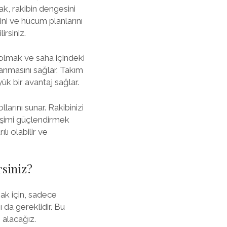
ak, rakibin dengesini
lini ve hücum planlarını
irsiniz.
e olmak ve saha içindeki
ulanmasını sağlar. Takım
ük bir avantaj sağlar.
larını sunar. Rakibinizi
tişimi güçlendirmek
ı olabilir ve
rsiniz?
mak için, sadece
 da gereklidir. Bu
e alacağız.