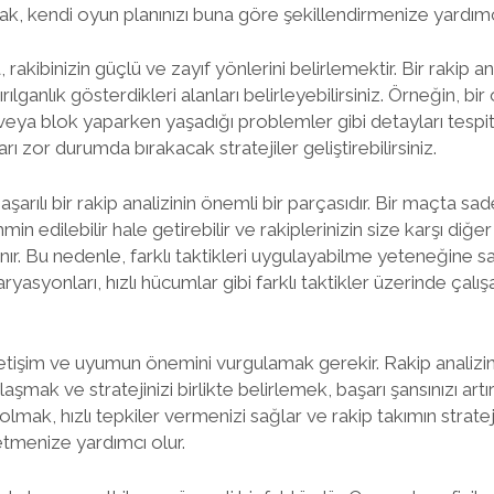
k, kendi oyun planınızı buna göre şekillendirmenize yardımcı
rakibinizin güçlü ve zayıf yönlerini belirlemektir. Bir rakip an
ırılganlık gösterdikleri alanları belirleyebilirsiniz. Örneğin, b
 veya blok yaparken yaşadığı problemler gibi detayları tespit 
ları zor durumda bırakacak stratejiler geliştirebilirsiniz.
başarılı bir rakip analizinin önemli bir parçasıdır. Bir maçta sa
in edilebilir hale getirebilir ve rakiplerinizin size karşı diğer 
r. Bu nedenle, farklı taktikleri uygulayabilme yeteneğine s
syonları, hızlı hücumlar gibi farklı taktikler üzerinde çalışa
iletişim ve uyumun önemini vurgulamak gerekir. Rakip analizi
ylaşmak ve stratejinizi birlikte belirlemek, başarı şansınızı art
 olmak, hızlı tepkiler vermenizi sağlar ve rakip takımın strateji
tmenize yardımcı olur.