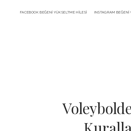
FACEBOOK BEĞENI YÜKSELTME HILESI
INSTAGRAM BEĞENI 
Voleybold
Kuralla