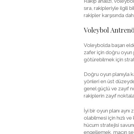
Rakip analizi, voleybol
sıra, rakipleriyle ilgil
rakipler karşısında dah
Voleybol Antrenö
Voleybolda başarı elde
zafer için doğru oyun 
götürebilmek için stra
Doğru oyun planıyla ka
yönleri en üst düzeyde
genel güçlü ve zayıf nok
rakiplerin zayıf noktala
İyi bir oyun planı ayn
olabilmesi için hızlı v
hücum stratejisi savun
engellemek, maçın seyri