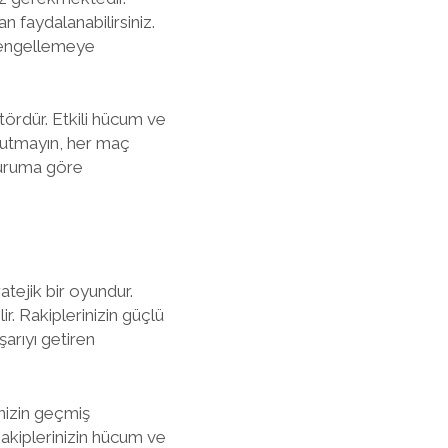
n faydalanabilirsiniz.
ı engellemeye
ktördür. Etkili hücum ve
 unutmayın, her maç
duruma göre
atejik bir oyundur.
r. Rakiplerinizin güçlü
şarıyı getiren
nizin geçmiş
 Rakiplerinizin hücum ve