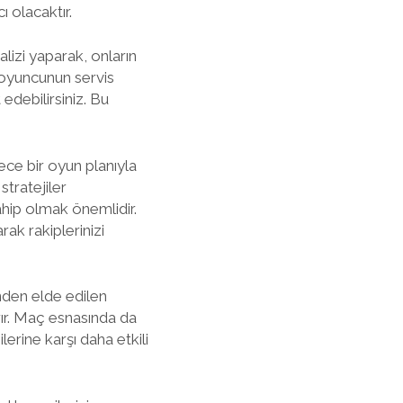
 olacaktır.
alizi yaparak, onların
ir oyuncunun servis
edebilirsiniz. Bu
dece bir oyun planıyla
stratejiler
ahip olmak önemlidir.
rak rakiplerinizi
nden elde edilen
ırır. Maç esnasında da
lerine karşı daha etkili