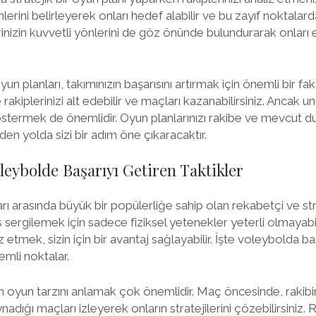
lerini belirleyerek onları hedef alabilir ve bu zayıf noktalarda
rinizin kuvvetli yönlerini de göz önünde bulundurarak onlar
un planları, takımınızın başarısını artırmak için önemli bir fa
 rakiplerinizi alt edebilir ve maçları kazanabilirsiniz. Ancak
göstermek de önemlidir. Oyun planlarınızı rakibe ve mevcut 
den yolda sizi bir adım öne çıkaracaktır.
leybolde Başarıyı Getiren Taktikler
rı arasında büyük bir popülerliğe sahip olan rekabetçi ve str
 sergilemek için sadece fiziksel yetenekler yeterli olmayabili
z etmek, sizin için bir avantaj sağlayabilir. İşte voleybolda ba
nemli noktalar.
ın oyun tarzını anlamak çok önemlidir. Maç öncesinde, rakibi
adığı maçları izleyerek onların stratejilerini çözebilirsiniz.