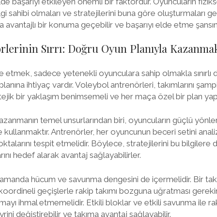
de başarıyı etkileyen önemli bir faktördür. Oyuncuların fizikse
i bilgi sahibi olmaları ve stratejilerini buna göre oluşturmaları 
a avantajlı bir konuma geçebilir ve başarıyı elde etme şansını a
rlerinin Sırrı: Doğru Oyun Planıyla Kazanma
 etmek, sadece yetenekli oyunculara sahip olmakla sınırlı de
planına ihtiyaç vardır. Voleybol antrenörleri, takımlarını şam
tejik bir yaklaşım benimsemeli ve her maça özel bir plan yap
zanmanın temel unsurlarından biri, oyuncuların güçlü yönler
 kullanmaktır. Antrenörler, her oyuncunun beceri setini anali
talarını tespit etmelidir. Böylece, stratejilerini bu bilgilere 
rını hedef alarak avantaj sağlayabilirler.
ı zamanda hücum ve savunma dengesini de içermelidir. Bir ta
e koordineli geçişlerle rakip takımı bozguna uğratması gerekir
mayı ihmal etmemelidir. Etkili bloklar ve etkili savunma ile 
ni değiştirebilir ve takıma avantaj sağlayabilir.