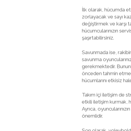
İlk olarak, hücumda et
zorlayacak ve sayı kaza
değiştirmek ve karşı ta
hücumcularınızın servi
şaşırtabilirsiniz.
Savunmada ise, rakibin
savunma oyuncularınızın
gerekmektedir. Bununla
önceden tahmin etmek d
hücumlarını etkisiz hale
Takım içi iletişim de st
etkili iletişim kurmak
Ayrıca, oyuncularınızın
önemlidir.
Son olarak, voleybolda