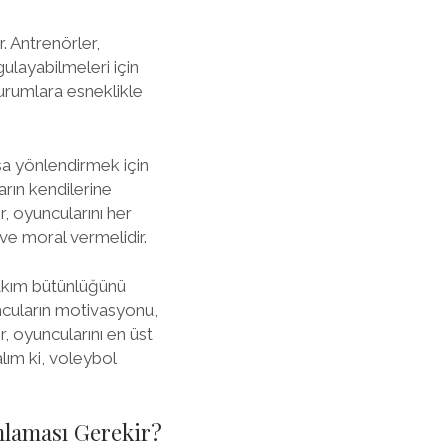
. Antrenörler,
gulayabilmeleri için
 durumlara esneklikle
a yönlendirmek için
arın kendilerine
, oyuncularını her
ve moral vermelidir.
takım bütünlüğünü
ncuların motivasyonu,
r, oyuncularını en üst
lım ki, voleybol
mlaması Gerekir?