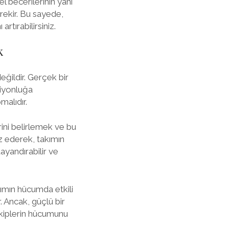
l becerilerinin yanı
gerekir. Bu sayede,
rtırabilirsiniz.
k
ğildir. Gerçek bir
piyonluğa
malıdır.
ini belirlemek ve bu
z ederek, takımın
dayandırabilir ve
kımın hücumda etkili
. Ancak, güçlü bir
rakiplerin hücumunu