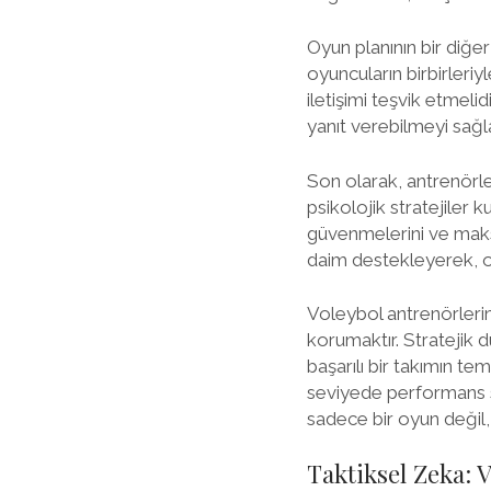
Oyun planının bir diğer
oyuncuların birbirleriy
iletişimi teşvik etmelid
yanıt verebilmeyi sağla
Son olarak, antrenörl
psikolojik stratejiler 
güvenmelerini ve maksi
daim destekleyerek, on
Voleybol antrenörlerin
korumaktır. Stratejik
başarılı bir takımın te
seviyede performans s
sadece bir oyun değil,
Taktiksel Zeka: 