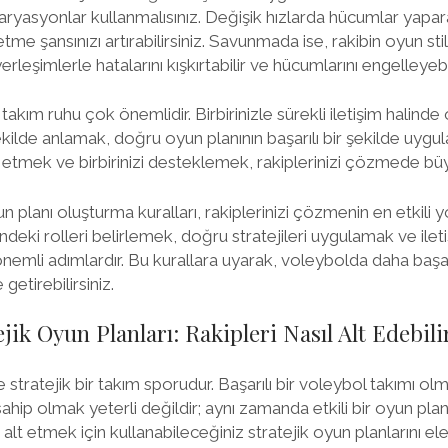
aryasyonlar kullanmalısınız. Değişik hızlarda hücumlar yapar
etme şansınızı artırabilirsiniz. Savunmada ise, rakibin oyun sti
rleşimlerle hatalarını kışkırtabilir ve hücumlarını engelleyebil
 takım ruhu çok önemlidir. Birbirinizle sürekli iletişim halind
r şekilde anlamak, doğru oyun planının başarılı bir şekilde uyg
t etmek ve birbirinizi desteklemek, rakiplerinizi çözmede büy
lanı oluşturma kuralları, rakiplerinizi çözmenin en etkili yol
ndeki rolleri belirlemek, doğru stratejileri uygulamak ve ile
nemli adımlardır. Bu kurallara uyarak, voleybolda daha başarıl
 getirebilirsiniz.
jik Oyun Planları: Rakipleri Nasıl Alt Edebili
stratejik bir takım sporudur. Başarılı bir voleybol takımı ol
hip olmak yeterli değildir; aynı zamanda etkili bir oyun planı
 alt etmek için kullanabileceğiniz stratejik oyun planlarını el