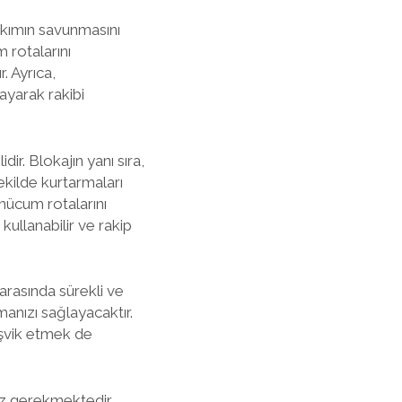
takımın savunmasını
 rotalarını
. Ayrıca,
ayarak rakibi
r. Blokajın yanı sıra,
ekilde kurtarmaları
 hücum rotalarını
ullanabilir ve rakip
 arasında sürekli ve
manızı sağlayacaktır.
teşvik etmek de
iz gerekmektedir.