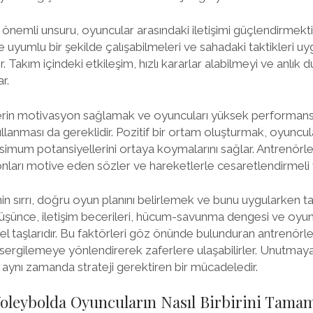
 önemli unsuru, oyuncular arasındaki iletişimi güçlendirmektir
le uyumlu bir şekilde çalışabilmeleri ve sahadaki taktikleri uy
ir. Takım içindeki etkileşim, hızlı kararlar alabilmeyi ve anlık
r.
erin motivasyon sağlamak ve oyuncuları yüksek performans
kullanması da gereklidir. Pozitif bir ortam oluşturmak, oyuncul
mum potansiyellerini ortaya koymalarını sağlar. Antrenörler
ları motive eden sözler ve hareketlerle cesaretlendirmeli 
in sırrı, doğru oyun planını belirlemek ve bunu uygularken 
 düşünce, iletişim becerileri, hücum-savunma dengesi ve oyu
mel taşlarıdır. Bu faktörleri göz önünde bulunduran antrenörle
ergilemeye yönlendirerek zaferlere ulaşabilirler. Unutmaya
 aynı zamanda strateji gerektiren bir mücadeledir.
Voleybolda Oyuncuların Nasıl Birbirini Tama