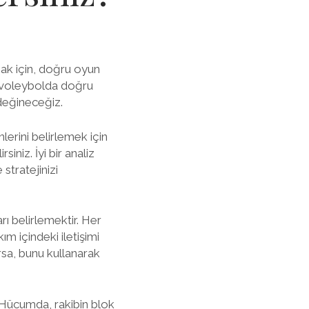
mak için, doğru oyun
, voleybolda doğru
 değineceğiz.
lerini belirlemek için
iniz. İyi bir analiz
stratejinizi
ı belirlemektir. Her
m içindeki iletişimi
rsa, bunu kullanarak
 Hücumda, rakibin blok