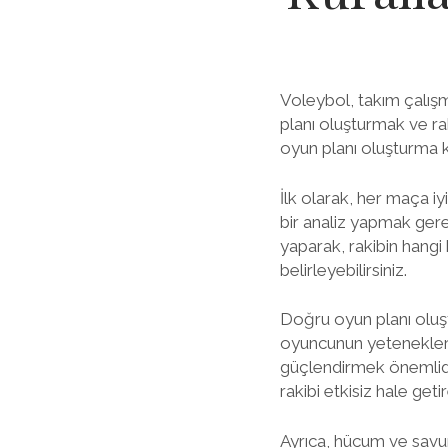
Voleybol, takım çalışm
planı oluşturmak ve ra
oyun planı oluşturma ku
İlk olarak, her maça iy
bir analiz yapmak gerekl
yaparak, rakibin hangi
belirleyebilirsiniz.
Doğru oyun planı oluşt
oyuncunun yetenekleri 
güçlendirmek önemlidir
rakibi etkisiz hale getire
Ayrıca, hücum ve savun