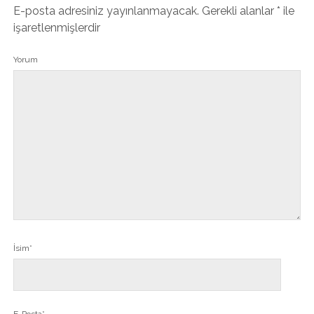
E-posta adresiniz yayınlanmayacak.
Gerekli alanlar
*
ile
işaretlenmişlerdir
Yorum
İsim*
E-Posta*