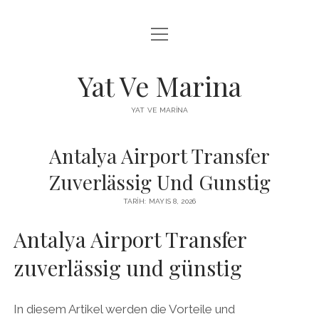
menüyü
FACEBOOK BEĞENI YÜKSELTME HILESI
aç
INSTAGRAM BEĞENI ÜCRETSIZ
Yat Ve Marina
LISTE
YAT VE MARINA
SAYFA LISTESI
Antalya Airport Transfer
Zuverlässig Und Gunstig
TARIH: MAYIS 8, 2026
Antalya Airport Transfer
zuverlässig und günstig
In diesem Artikel werden die Vorteile und