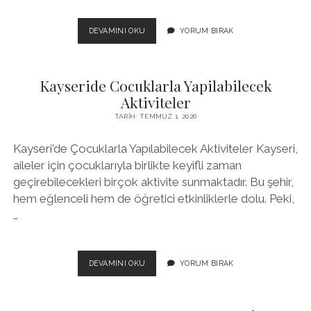
İC
DEVAMINI OKU
YORUM BIRAK
MIMARLIKTA
SURDURULEBILIR
TASARIM
Kayseride Cocuklarla Yapilabilecek
YAKLASIMLARI
Aktiviteler
TARIH: TEMMUZ 1, 2026
Kayseri’de Çocuklarla Yapılabilecek Aktiviteler Kayseri,
aileler için çocuklarıyla birlikte keyifli zaman
geçirebilecekleri birçok aktivite sunmaktadır. Bu şehir,
hem eğlenceli hem de öğretici etkinliklerle dolu. Peki,
…
KAYSERIDE
DEVAMINI OKU
YORUM BIRAK
COCUKLARLA
YAPILABILECEK
AKTIVITELER