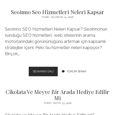
SERVISI
İLETISIM
Seoinno Seo Hizmetleri Neleri Kapsar
BILGILERI
VE
TARIH: HAZIRAN 14, 2026
ADRES
Seoinno SEO Hizmetleri Neleri Kapsar? Seoinno’nun
sunduğu SEO hizmetleri, web sitelerinin arama
motorlarındaki görünürlüğünü artırmak için kapsamlı
stratejiler içerir. Peki, bu hizmetler neleri kapsıyor?
Birçok…
SEOINNO
DEVAMINI OKU
YORUM BIRAK
SEO
HIZMETLERI
NELERI
Cikolata Ve Meyve Bir Arada Hediye Edilir
KAPSAR
Mi
TARIH: MAYIS 23, 2026