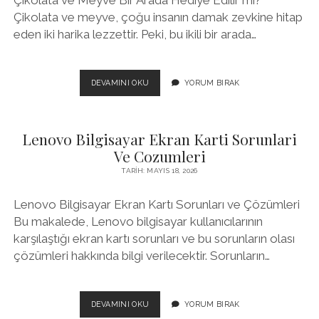
Çikolata ve Meyve Bir Arada Hediye Edilir mi?
Çikolata ve meyve, çoğu insanın damak zevkine hitap
eden iki harika lezzettir. Peki, bu ikili bir arada…
CIKOLATA
DEVAMINI OKU
YORUM BIRAK
VE
MEYVE
BIR
Lenovo Bilgisayar Ekran Karti Sorunlari
ARADA
HEDIYE
Ve Cozumleri
EDILIR
TARIH: MAYIS 18, 2026
MI
Lenovo Bilgisayar Ekran Kartı Sorunları ve Çözümleri
Bu makalede, Lenovo bilgisayar kullanıcılarının
karşılaştığı ekran kartı sorunları ve bu sorunların olası
çözümleri hakkında bilgi verilecektir. Sorunların…
LENOVO
DEVAMINI OKU
YORUM BIRAK
BILGISAYAR