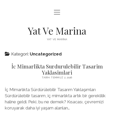
menüyü
FACEBOOK BEĞENI YÜKSELTME HILESI
aç
INSTAGRAM BEĞENI ÜCRETSIZ
Yat Ve Marina
LISTE
YAT VE MARINA
SAYFA LISTESI
Kategori:
Uncategorized
İc Mimarlikta Surdurulebilir Tasarim
Yaklasimlari
TARIH: TEMMUZ 2, 2026
İç Mimarlıkta Sürdürülebilir Tasarım Yaklaşımları
Sürdürülebilir tasarım, iç mimarlıkta artık bir gereklilik
haline geldi. Peki, bu ne demek? Kısacası, çevremizi
koruyarak daha iyi yaşam alanları…