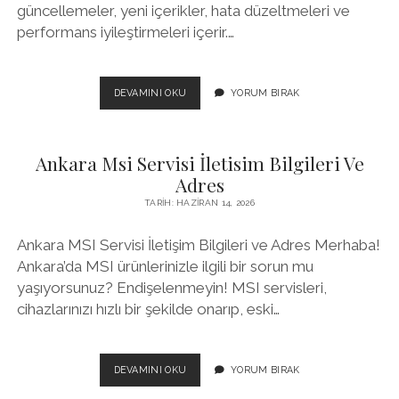
güncellemeler, yeni içerikler, hata düzeltmeleri ve
performans iyileştirmeleri içerir.…
İOS
DEVAMINI OKU
YORUM BIRAK
OYUN
GUNCELLEMELERI
Ankara Msi Servisi İletisim Bilgileri Ve
Adres
TARIH: HAZIRAN 14, 2026
Ankara MSI Servisi İletişim Bilgileri ve Adres Merhaba!
Ankara’da MSI ürünlerinizle ilgili bir sorun mu
yaşıyorsunuz? Endişelenmeyin! MSI servisleri,
cihazlarınızı hızlı bir şekilde onarıp, eski…
ANKARA
DEVAMINI OKU
YORUM BIRAK
MSI