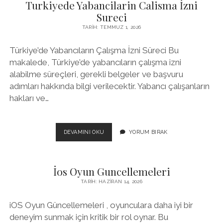
Turkiyede Yabancilarin Calisma İzni
Sureci
TARIH: TEMMUZ 1, 2026
Türkiye’de Yabancıların Çalışma İzni Süreci Bu
makalede, Türkiye’de yabancıların çalışma izni
alabilme süreçleri, gerekli belgeler ve başvuru
adımları hakkında bilgi verilecektir. Yabancı çalışanların
hakları ve…
TURKIYEDE
DEVAMINI OKU
YORUM BIRAK
YABANCILARIN
CALISMA
İZNI
İos Oyun Guncellemeleri
SURECI
TARIH: HAZIRAN 14, 2026
iOS Oyun Güncellemeleri , oyunculara daha iyi bir
deneyim sunmak için kritik bir rol oynar. Bu