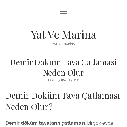
menüyü
FACEBOOK BEĞENI YÜKSELTME HILESI
aç
INSTAGRAM BEĞENI ÜCRETSIZ
Yat Ve Marina
LISTE
YAT VE MARINA
SAYFA LISTESI
Demir Dokum Tava Catlamasi
Neden Olur
TARIH: ŞUBAT 23, 2026
Demir Döküm Tava Çatlaması
Neden Olur?
Demir döküm tavaların çatlaması
, birçok evde